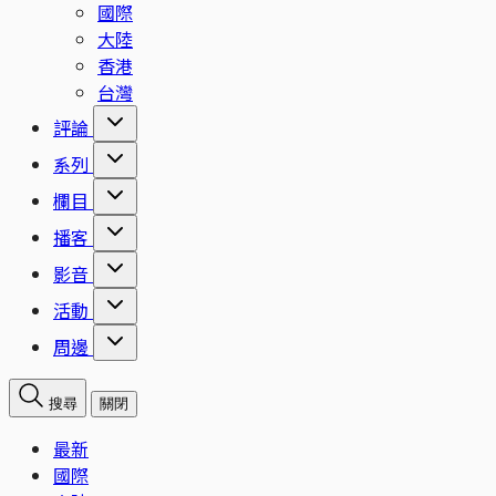
國際
大陸
香港
台灣
評論
系列
欄目
播客
影音
活動
周邊
搜尋
關閉
最新
國際