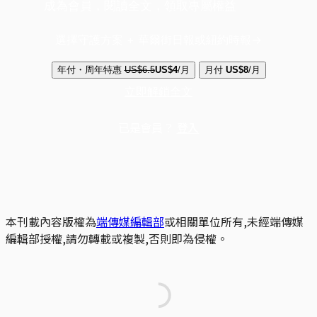
成為會員，閱讀全文，領取專屬權益
選擇守護方案 + 華爾街日報或紐約時報
年付・周年特惠
US$6.5
US$4
/月
月付
US$8
/月
立即解鎖全文
已是會員？
登入
本刊載內容版權為
端傳媒編輯部
或相關單位所有,未經端傳媒
編輯部授權,請勿轉載或複製,否則即為侵權。