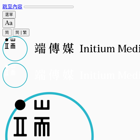
跳至內容
選單
简
简
|
繁