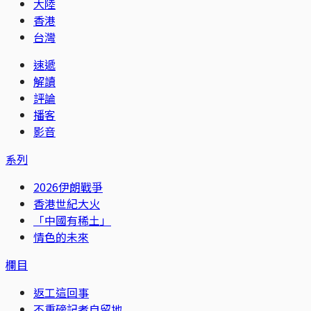
大陸
香港
台灣
速遞
解讀
評論
播客
影音
系列
2026伊朗戰爭
香港世紀大火
「中國有稀土」
情色的未來
欄目
返工這回事
不重磅記者自留地