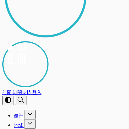
訂閱
訂閱支持
登入
最新
地域