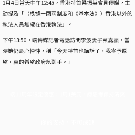
1月4日當天中午12:45，香港特首梁振英會見傳媒，主
動提及「（根據一國兩制度和《基本法》）香港以外的
執法人員無權在香港執法」。
下午13:50，端傳媒記者電話訪問李波妻子蔡嘉蘋，當
時她仍憂心忡忡，稱「今天特首也講話了，我寄予厚
望，真的希望政府幫到手。」
端11周年限定優惠，1周1美元，讓思考保持清爽
你的支持，不可或缺