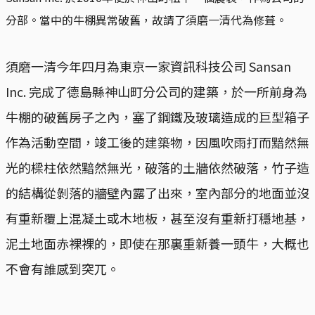
分部。當中的牛棚異常破舊，故請了須磨一清代為修葺。
須磨一清今年四月為東京一家資訊科技公司 Sansan
Inc. 完成了德島縣神山町分公司的建築，於一所前身為
牛棚的破舊房子之內，塞了鋼鐵及玻璃造成的巨型箱子
作為活動空間，竣工後的建築物，因風吹雨打而黯然無
光的樑柱依然黯然無光，破落的土牆依然破落，竹子造
的結構從剝落的牆壁內露了出來，室內部分的地面並沒
有重新覆上混凝土或木地板，甚至沒有重新打穩地基，
泥土地面赤裸裸的，即使在那裏重新養一頭牛，大概也
不會有誰感到突兀。