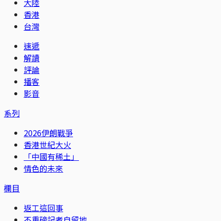
大陸
香港
台灣
速遞
解讀
評論
播客
影音
系列
2026伊朗戰爭
香港世紀大火
「中國有稀土」
情色的未來
欄目
返工這回事
不重磅記者自留地