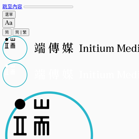
跳至內容
選單
简
简
|
繁