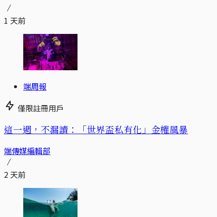
1 天前
端周報
僅限註冊用戶
這一週，不漏讀：「世界盃私有化」金權風暴
端傳媒編輯部
2 天前