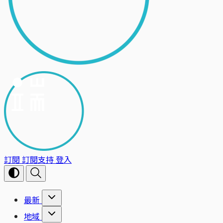
訂閱
訂閱支持
登入
最新
地域