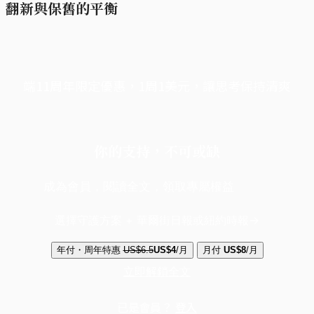
翻新與保舊的平衡
端11周年限定優惠，1周1美元，讓思考保持清爽
你的支持，不可或缺
成為會員，閱讀全文，領取專屬權益
選擇守護方案 + 華爾街日報或紐約時報
年付・周年特惠
US$6.5
US$4
/月
月付
US$8
/月
立即解鎖全文
已是會員？
登入