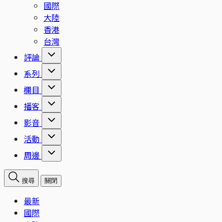
國際
大陸
香港
台灣
評論
系列
欄目
播客
影音
活動
周邊
搜尋
關閉
最新
國際