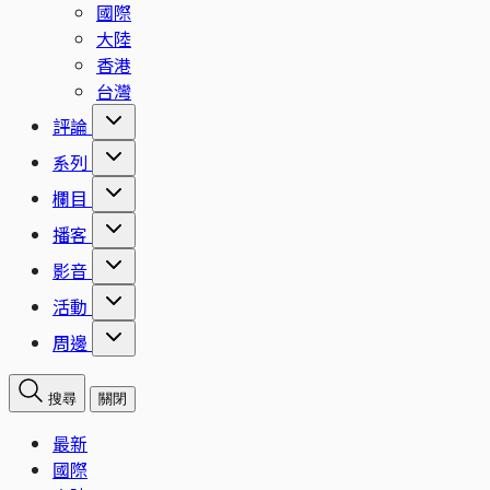
國際
大陸
香港
台灣
評論
系列
欄目
播客
影音
活動
周邊
搜尋
關閉
最新
國際