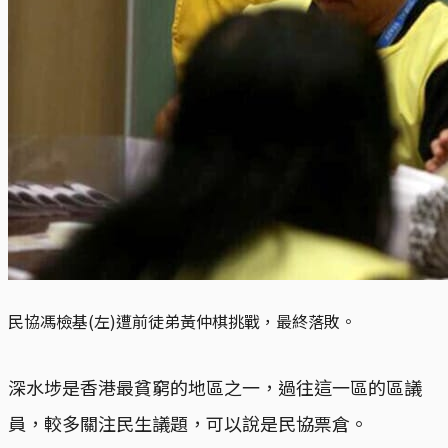
民協馮檢基(左)遭前徒弟黃仲棋挑戰，最終落敗。
深水埗是香港最貧窮的地區之一，過往這一區的區議
員，較多關注民生議題，可以說是民協票倉。