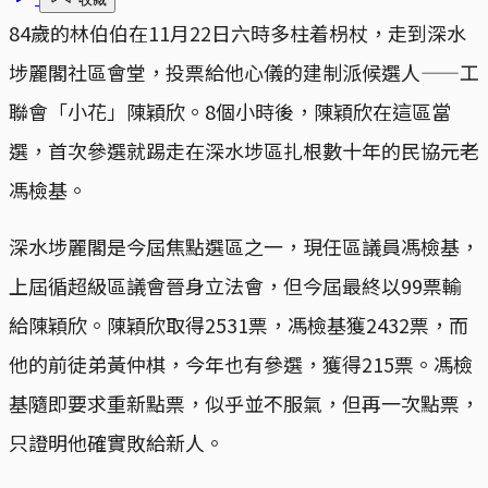
84歲的林伯伯在11月22日六時多柱着枴杖，走到深水
埗麗閣社區會堂，投票給他心儀的建制派候選人——工
聯會「小花」陳穎欣。8個小時後，陳穎欣在這區當
選，首次參選就踢走在深水埗區扎根數十年的民協元老
馮檢基。
深水埗麗閣是今屆焦點選區之一，現任區議員馮檢基，
上屆循超級區議會晉身立法會，但今屆最終以99票輸
給陳穎欣。陳穎欣取得2531票，馮檢基獲2432票，而
他的前徒弟黃仲棋，今年也有參選，獲得215票。馮檢
基隨即要求重新點票，似乎並不服氣，但再一次點票，
只證明他確實敗給新人。