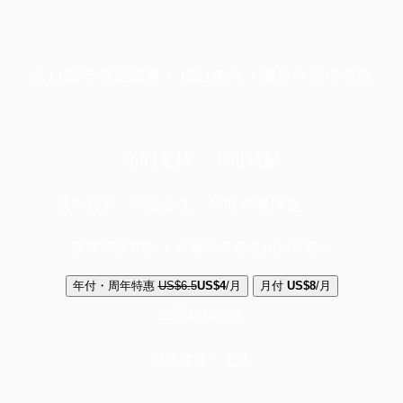
端11周年限定優惠，1周1美元，讓思考保持清爽
你的支持，不可或缺
成為會員，閱讀全文，領取專屬權益
選擇守護方案 + 華爾街日報或紐約時報
年付・周年特惠
US$6.5
US$4
/月
月付
US$8
/月
立即解鎖全文
已是會員？
登入