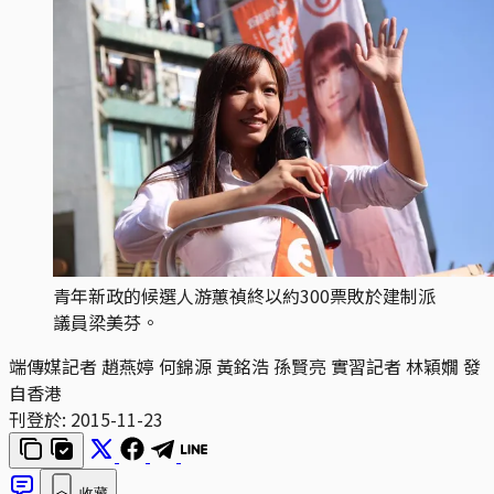
青年新政的候選人游蕙禎終以約300票敗於建制派
議員梁美芬。
端傳媒記者 趙燕婷 何錦源 黃銘浩 孫賢亮 實習記者 林穎嫺 發
自香港
刊登於:
2015-11-23
收藏