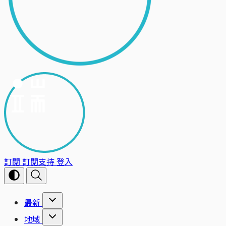
訂閱
訂閱支持
登入
最新
地域