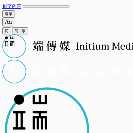
跳至內容
選單
简
简
|
繁