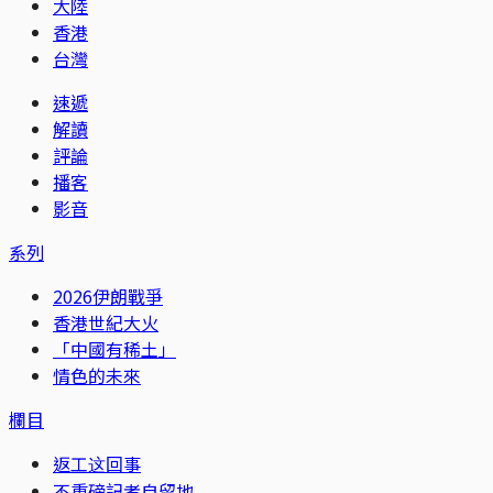
大陸
香港
台灣
速遞
解讀
評論
播客
影音
系列
2026伊朗戰爭
香港世紀大火
「中國有稀土」
情色的未來
欄目
返工这回事
不重磅記者自留地