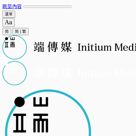
跳至內容
選單
简
简
|
繁