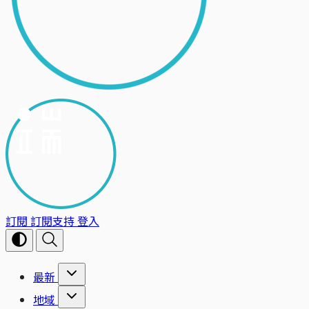
訂閱
訂閱支持
登入
最新
地域