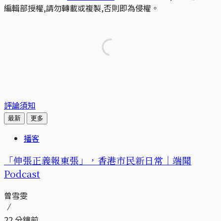
編輯部授權,請勿轉載或複製,否則即為侵權。
評論須知
最新
更多
播客
「伸張正義報東張」，香港市民新日常｜端聞
Podcast
曾雪雯
22 分鐘前