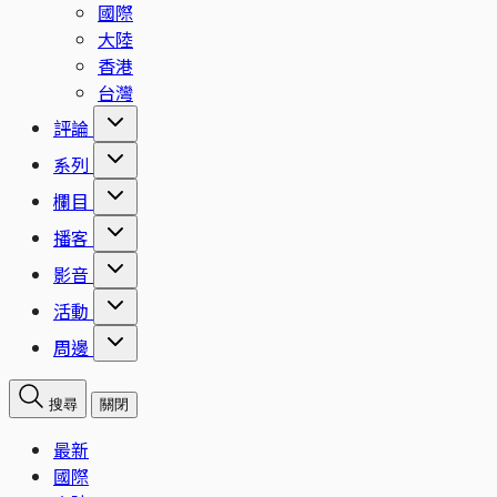
國際
大陸
香港
台灣
評論
系列
欄目
播客
影音
活動
周邊
搜尋
關閉
最新
國際