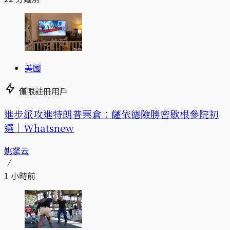
美國
僅限註冊用戶
進步派攻進特朗普票倉：薩依德險勝密歇根參院初
選｜Whatsnew
姚拏云
1 小時前