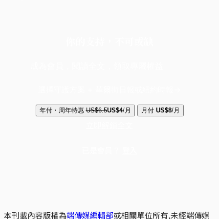
你的支持，不可或缺
成為會員，閱讀全文，領取專屬權益
選擇守護方案 + 華爾街日報或紐約時報
年付・周年特惠
US$6.5
US$4
/月
月付
US$8
/月
立即解鎖全文
已是會員？
登入
本刊載內容版權為
端傳媒編輯部
或相關單位所有,未經端傳媒