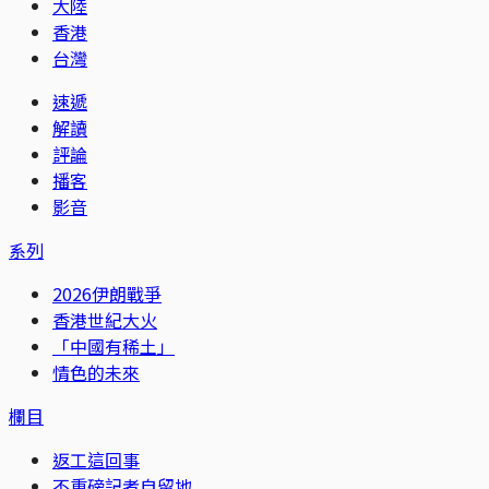
大陸
香港
台灣
速遞
解讀
評論
播客
影音
系列
2026伊朗戰爭
香港世紀大火
「中國有稀土」
情色的未來
欄目
返工這回事
不重磅記者自留地