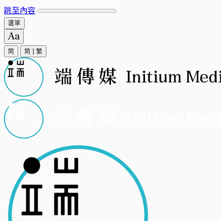
跳至內容
選單
简
简
|
繁