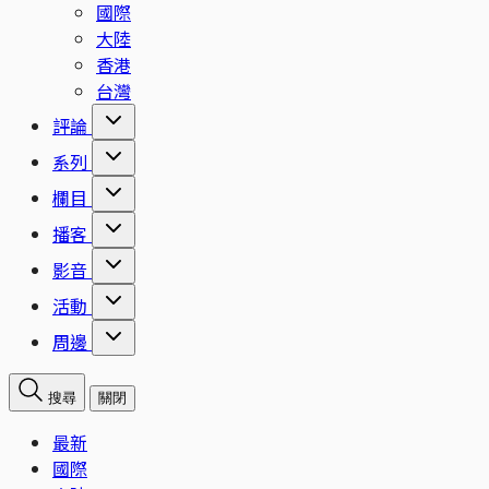
國際
大陸
香港
台灣
評論
系列
欄目
播客
影音
活動
周邊
搜尋
關閉
最新
國際