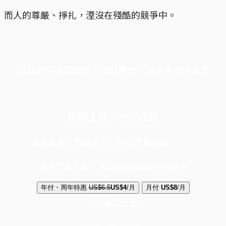
而人的尊嚴、掙扎，湮沒在殘酷的競爭中。
端11周年限定優惠，1周1美元，讓思考保持清爽
你的支持，不可或缺
成為會員，閱讀全文，領取專屬權益
選擇守護方案 + 華爾街日報或紐約時報
年付・周年特惠
US$6.5
US$4
/月
月付
US$8
/月
立即解鎖全文