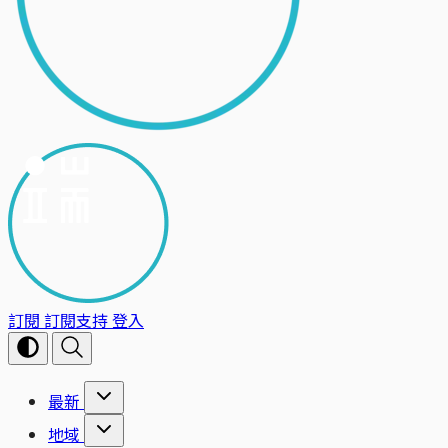
訂閱
訂閱支持
登入
最新
地域