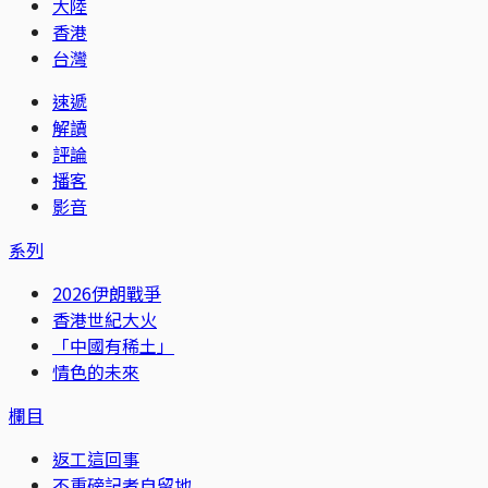
大陸
香港
台灣
速遞
解讀
評論
播客
影音
系列
2026伊朗戰爭
香港世紀大火
「中國有稀土」
情色的未來
欄目
返工這回事
不重磅記者自留地