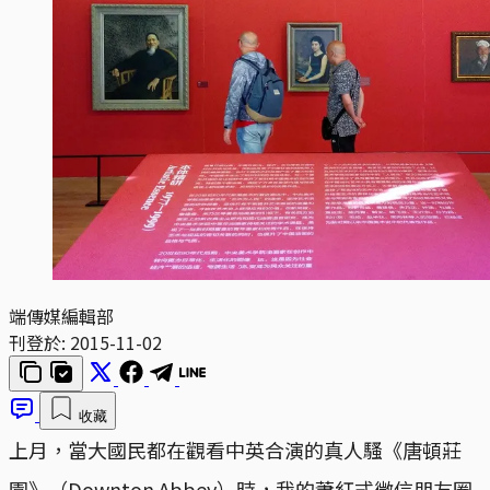
端傳媒編輯部
刊登於:
2015-11-02
收藏
上月，當大國民都在觀看中英合演的真人騷《唐頓莊
園》（Downton Abbey）時，我的蕭紅式微信朋友圈