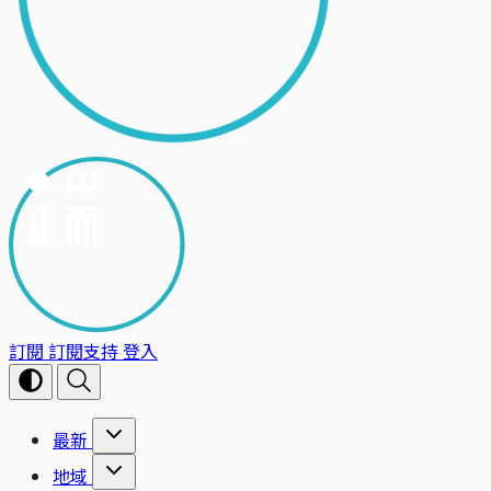
訂閱
訂閱支持
登入
最新
地域