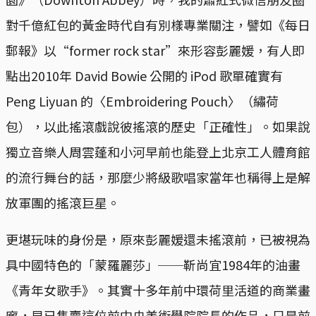
對千億紅包的黃金時代自有別樣專業關注，譬如《每日
郵報》以“former rock star”來形容彭麗媛，有人即
點出2010年 David Bowie 公開的 iPod 歌單確實有
Peng Liyuan 的〈Embroidering Pouch〉（繡荷
包），以此搖滾戲說彼搖滾的歷史「正確性」。如果說
獨立音樂人周雲蓬和小河早前也能登上北京工人體育館
的流行舞台的話，那麼少將級歌唱家當年也稱得上是解
放軍團的搖滾巨星。
更堪玩味的身份是，原來彭麗媛還未搖滾前，已被視為
具中國特色的「蒙羅麗莎」──靳尚宜1984年的油畫
《青年女歌手》。其實十多年前中環荷里活道的商業畫
廊，早已售賣這位前中央美術學院院長的作品，只是前