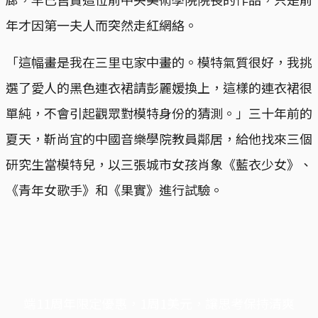
年才因第一夫人而突然走紅網絡。
「這幅畫是我在三里屯家中畫的。模特氣質很好，我挑
選了愛人的黑色連衣裙請彭麗媛換上，這樣的連衣裙很
單純，不會引起觀眾對模特身份的猜測。」三十年前的
夏天，靳尚宜的中國音樂學院教員鄰居，給他找來三個
研究生當模特兒，以三張城市女孩肖象《藍衣少女》、
《青年女歌手》和《果實》進行試驗。
端11周年限定優惠，1周1美元，讓思考保持清爽