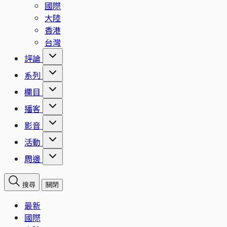
國際
大陸
香港
台灣
評論
系列
欄目
播客
影音
活動
周邊
搜尋
關閉
最新
國際