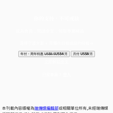
你的支持，不可或缺
成為會員，閱讀全文，領取專屬權益
選擇守護方案 + 華爾街日報或紐約時報
年付・周年特惠
US$6.5
US$4
/月
月付
US$8
/月
立即解鎖全文
已是會員？
登入
本刊載內容版權為
端傳媒編輯部
或相關單位所有,未經端傳媒