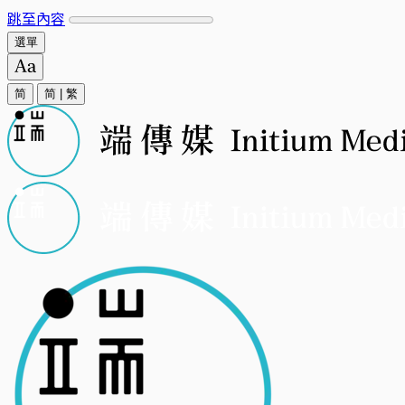
跳至內容
選單
简
简
|
繁