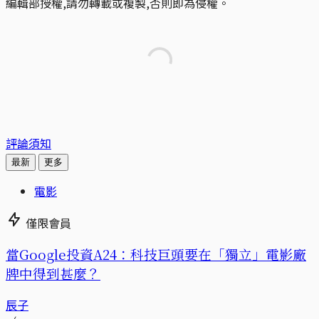
編輯部授權,請勿轉載或複製,否則即為侵權。
評論須知
最新
更多
電影
僅限會員
當Google投資A24：科技巨頭要在「獨立」電影廠
牌中得到甚麼？
辰子