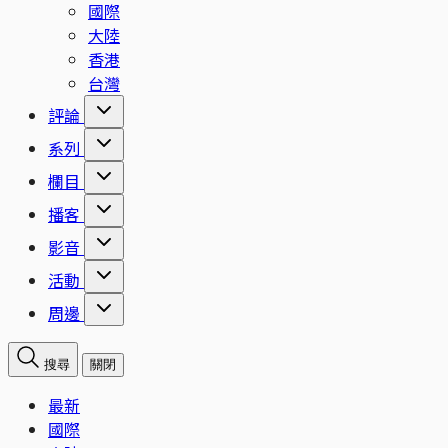
國際
大陸
香港
台灣
評論
系列
欄目
播客
影音
活動
周邊
搜尋
關閉
最新
國際