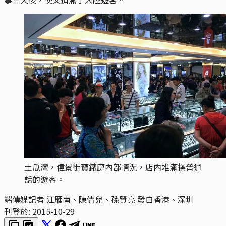
土瓜灣，偉景街寶錶廊內部情況，店內堆滿操普通
話的遊客。
端傳媒記者 江雁南、陳倩兒、孫賢亮 發自香港、深圳
刊登於:
2015-10-29