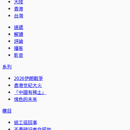
大陸
香港
台灣
速遞
解讀
評論
播客
影音
系列
2026伊朗戰爭
香港世紀大火
「中國有稀土」
情色的未來
欄目
返工這回事
不重磅記者自留地