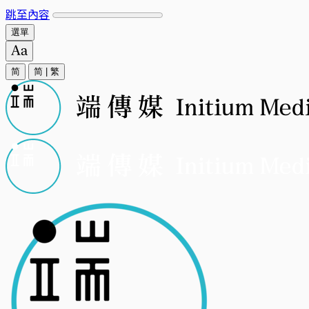
跳至內容
選單
简
简
|
繁