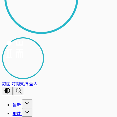
訂閱
訂閱支持
登入
最新
地域