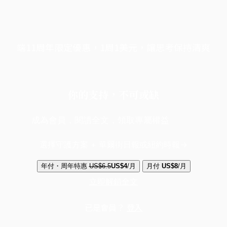
端11周年限定優惠，1周1美元，讓思考保持清爽
你的支持，不可或缺
成為會員，閱讀全文，領取專屬權益
選擇守護方案 + 華爾街日報或紐約時報
年付・周年特惠
US$6.5
US$4
/月
月付
US$8
/月
立即解鎖全文
已是會員？
登入