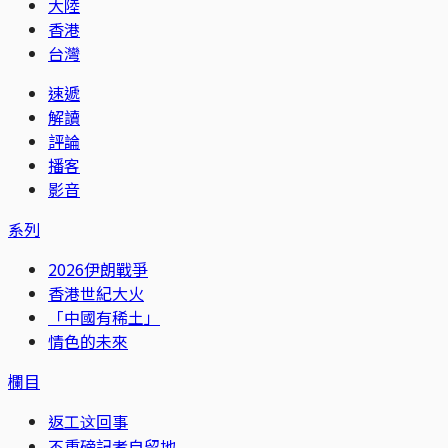
大陸
香港
台灣
速遞
解讀
評論
播客
影音
系列
2026伊朗戰爭
香港世紀大火
「中國有稀土」
情色的未來
欄目
返工这回事
不重磅記者自留地