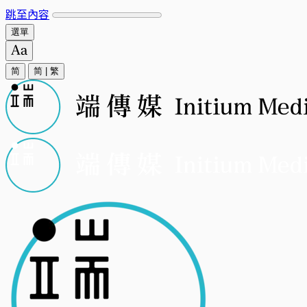
跳至內容
選單
简
简
|
繁