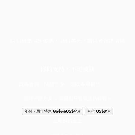
端11周年限定優惠，1周1美元，讓思考保持清爽
你的支持，不可或缺
成為會員，閱讀全文，領取專屬權益
選擇守護方案 + 華爾街日報或紐約時報
年付・周年特惠
US$6.5
US$4
/月
月付
US$8
/月
立即解鎖全文