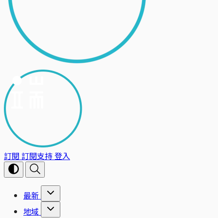
訂閱
訂閱支持
登入
最新
地域