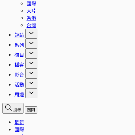
國際
大陸
香港
台灣
評論
系列
欄目
播客
影音
活動
周邊
搜尋
關閉
最新
國際