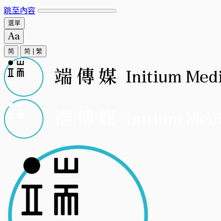
跳至內容
選單
简
简
|
繁