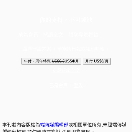
你的支持，不可或缺
成為會員，閱讀全文，領取專屬權益
選擇守護方案 + 華爾街日報或紐約時報
年付・周年特惠
US$6.5
US$4
/月
月付
US$8
/月
立即解鎖全文
已是會員？
登入
本刊載內容版權為
端傳媒編輯部
或相關單位所有,未經端傳媒
編輯部授權,請勿轉載或複製,否則即為侵權。