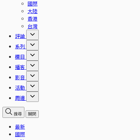
國際
大陸
香港
台灣
評論
系列
欄目
播客
影音
活動
周邊
搜尋
關閉
最新
國際