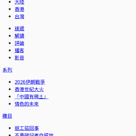
大陸
香港
台灣
速遞
解讀
評論
播客
影音
系列
2026伊朗戰爭
香港世紀大火
「中國有稀土」
情色的未來
欄目
返工這回事
不重磅記者自留地