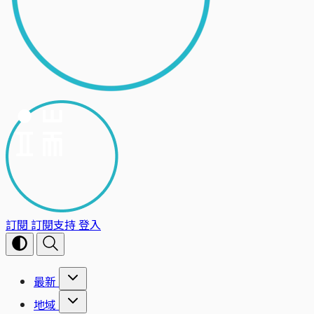
訂閱
訂閱支持
登入
最新
地域