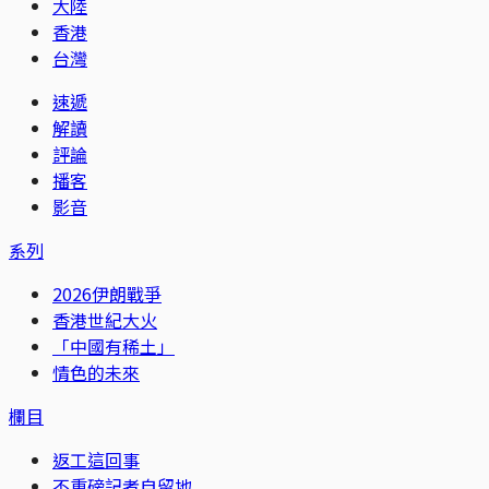
大陸
香港
台灣
速遞
解讀
評論
播客
影音
系列
2026伊朗戰爭
香港世紀大火
「中國有稀土」
情色的未來
欄目
返工這回事
不重磅記者自留地