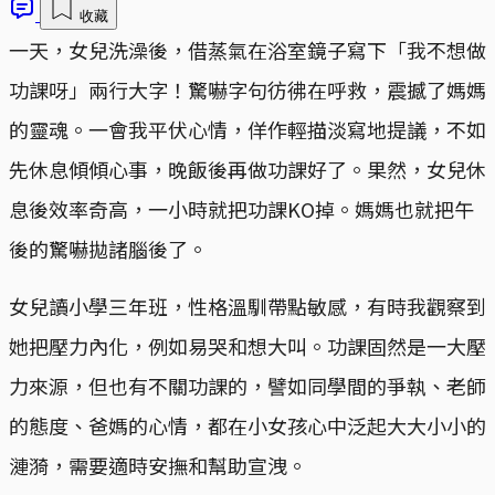
收藏
一天，女兒洗澡後，借蒸氣在浴室鏡子寫下「我不想做
功課呀」兩行大字！驚嚇字句彷彿在呼救，震撼了媽媽
的靈魂。一會我平伏心情，佯作輕描淡寫地提議，不如
先休息傾傾心事，晚飯後再做功課好了。果然，女兒休
息後效率奇高，一小時就把功課KO掉。媽媽也就把午
後的驚嚇拋諸腦後了。
女兒讀小學三年班，性格溫馴帶點敏感，有時我觀察到
她把壓力內化，例如易哭和想大叫。功課固然是一大壓
力來源，但也有不關功課的，譬如同學間的爭執、老師
的態度、爸媽的心情，都在小女孩心中泛起大大小小的
漣漪，需要適時安撫和幫助宣洩。