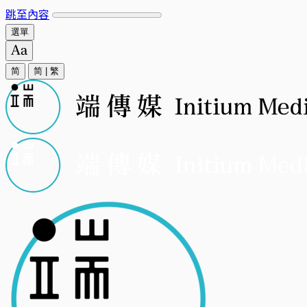
跳至內容
選單
简
简
|
繁