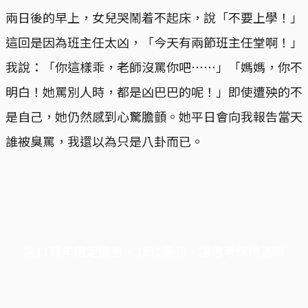
兩日後的早上，女兒哭鬧着不起床，說「不要上學！」
這回是因為班主任太凶，「今天有兩節班主任堂啊！」
我說：「你這樣乖，老師沒罵你吧⋯⋯」「媽媽，你不
明白！她罵別人時，都是凶巴巴的呢！」即使遭殃的不
是自己，她仍然感到心驚膽顫。她平日會向我報告當天
誰被臭罵，我還以為只是八卦而已。
端11周年限定優惠，1周1美元，讓思考保持清爽