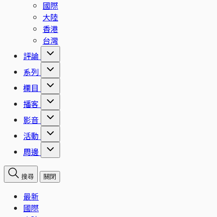
國際
大陸
香港
台灣
評論
系列
欄目
播客
影音
活動
周邊
搜尋
關閉
最新
國際