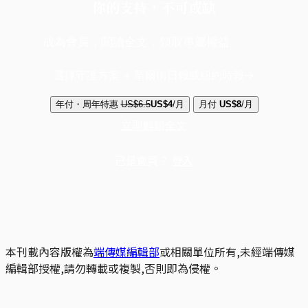
你的支持，不可或缺
成為會員，閱讀全文，領取專屬權益
選擇守護方案 + 華爾街日報或紐約時報
年付・周年特惠
US$6.5
US$4
/月
月付
US$8
/月
立即解鎖全文
已是會員？
登入
本刊載內容版權為
端傳媒編輯部
或相關單位所有,未經端傳媒
編輯部授權,請勿轉載或複製,否則即為侵權。