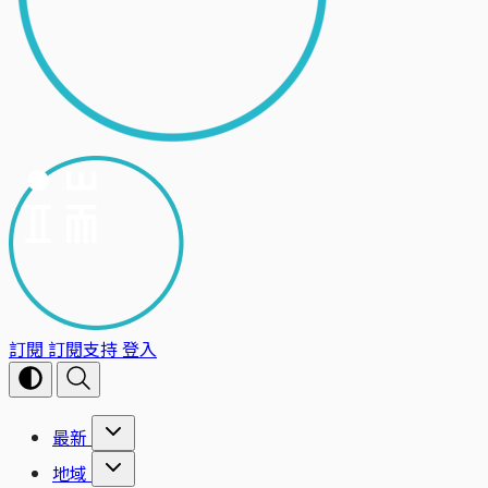
訂閱
訂閱支持
登入
最新
地域