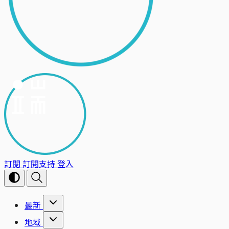
訂閱
訂閱支持
登入
最新
地域