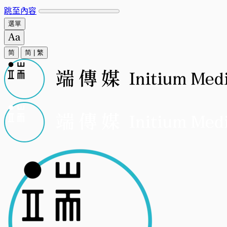
跳至內容
選單
简
简
|
繁