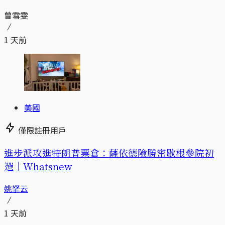
曾雪雯
1 天前
美國
僅限註冊用戶
進步派攻進特朗普票倉：薩依德險勝密歇根參院初
選｜Whatsnew
姚拏云
1 天前