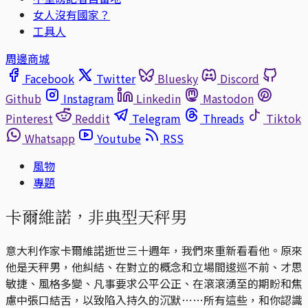
女人沒有國家？
工具人
周邊商城
Facebook
Twitter
Bluesky
Discord
Github
Instagram
Linkedin
Mastodon
Pinterest
Reddit
Telegram
Threads
Tiktok
Whatsapp
Youtube
RSS
風物
專題
卡爾維諾，非典型天秤男
意大利作家卡爾維諾逝世三十週年，我們來重新看看他。原來
他是天秤男，他糾結、在對立的概念和立場間逡巡不前、才思
敏捷、風格多變、凡事要求公平公正、在滾滾湧至的期盼和焦
慮中張口結舌，以致陷入持久的沉默……所有這些，和你認識