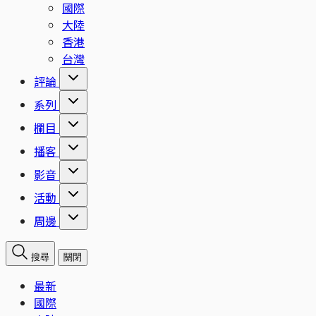
國際
大陸
香港
台灣
評論
系列
欄目
播客
影音
活動
周邊
搜尋
關閉
最新
國際