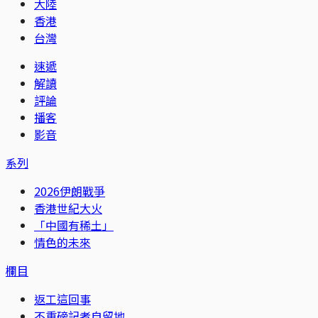
大陸
香港
台灣
速遞
解讀
評論
播客
影音
系列
2026伊朗戰爭
香港世紀大火
「中國有稀土」
情色的未來
欄目
返工這回事
不重磅記者自留地