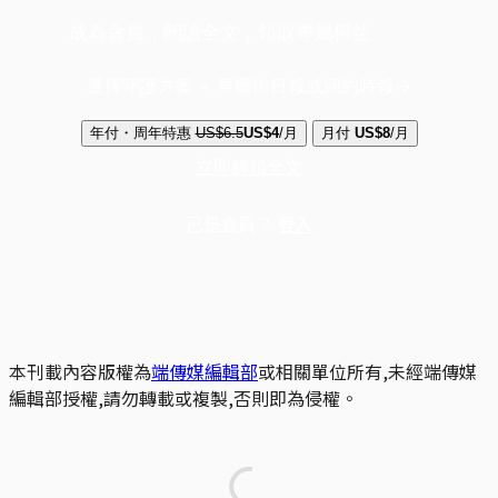
成為會員，閱讀全文，領取專屬權益
選擇守護方案 + 華爾街日報或紐約時報
年付・周年特惠
US$6.5
US$4
/月
月付
US$8
/月
立即解鎖全文
已是會員？
登入
本刊載內容版權為
端傳媒編輯部
或相關單位所有,未經端傳媒
編輯部授權,請勿轉載或複製,否則即為侵權。