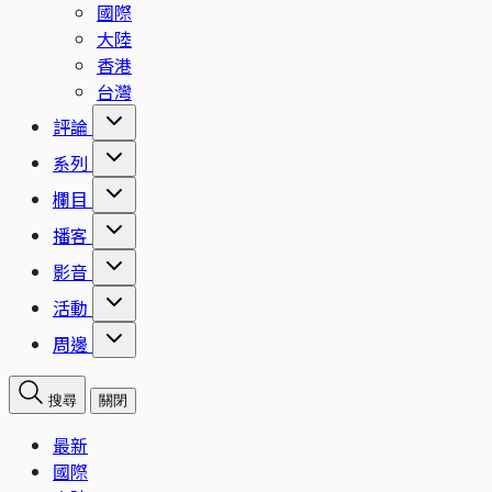
國際
大陸
香港
台灣
評論
系列
欄目
播客
影音
活動
周邊
搜尋
關閉
最新
國際