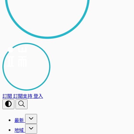
訂閱
訂閱支持
登入
最新
地域