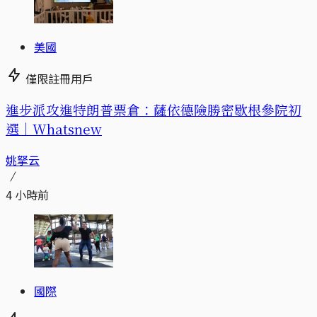
美國
僅限註冊用戶
進步派攻進特朗普票倉：薩依德險勝密歇根參院初
選｜Whatsnew
姚拏云
4 小時前
國際