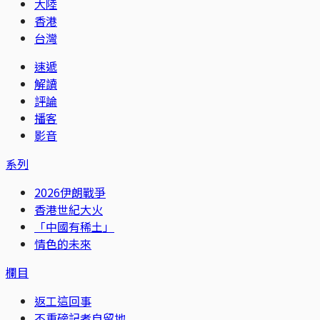
大陸
香港
台灣
速遞
解讀
評論
播客
影音
系列
2026伊朗戰爭
香港世紀大火
「中國有稀土」
情色的未來
欄目
返工這回事
不重磅記者自留地