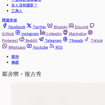
女人沒有國家？
工具人
周邊商城
Facebook
Twitter
Bluesky
Discord
Github
Instagram
Linkedin
Mastodon
Pinterest
Reddit
Telegram
Threads
Tiktok
Whatsapp
Youtube
RSS
風物
專題
鄰舍樂・復古秀