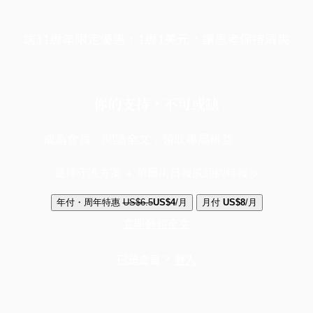
端11周年限定優惠，1周1美元，讓思考保持清爽
你的支持，不可或缺
成為會員，閱讀全文，領取專屬權益
選擇守護方案 + 華爾街日報或紐約時報
年付・周年特惠
US$6.5
US$4
/月
月付
US$8
/月
立即解鎖全文
已是會員？
登入