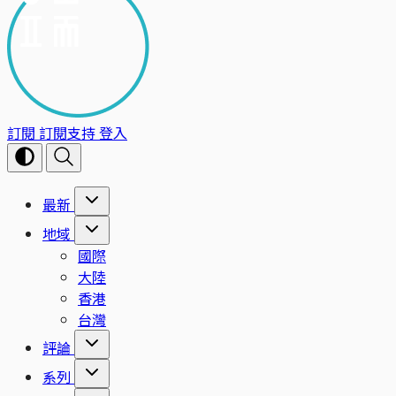
訂閱
訂閱支持
登入
最新
地域
國際
大陸
香港
台灣
評論
系列