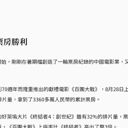
票房勝利
8日開始，剛剛在暑期檔創造了一輪票房紀錄的中國電影業，
。
70週年而隆重推出的獻禮電影《百團大戰》，8月28日
排片量，拿到了3360多萬人民幣的累計票房。
好萊塢大片《終結者4：創世紀》雖有32%的排片量，票房
看，《百團大戰》上座率比《終結者》高出了整3倍。