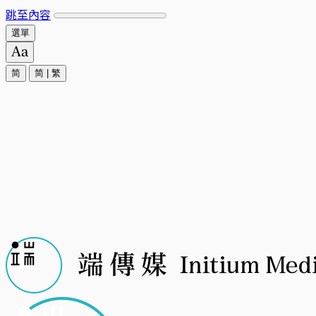
跳至內容
選單
简
简
|
繁