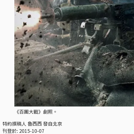
《百團大戰》劇照。
特約撰稿人 魯西西 發自北京
刊登於:
2015-10-07