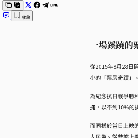
收藏
一場蹊蹺的
從2015年8月2
小的「票房奇蹟」
為紀念抗日戰爭勝利
捷，以不到10%的
而同樣於當日上映的
人民幣。從數據上