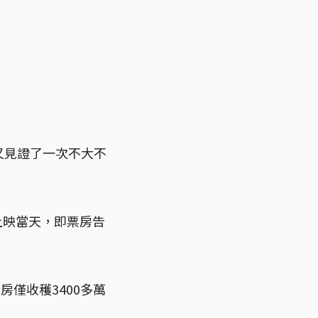
又見證了一次不大不
上映當天，即票房告
僅收穫3400多萬