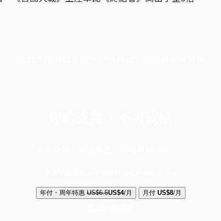
端11周年限定優惠，1周1美元，讓思考保持清爽
你的支持，不可或缺
成為會員，閱讀全文，領取專屬權益
選擇守護方案 + 華爾街日報或紐約時報
年付・周年特惠
US$6.5
US$4
/月
月付
US$8
/月
立即解鎖全文