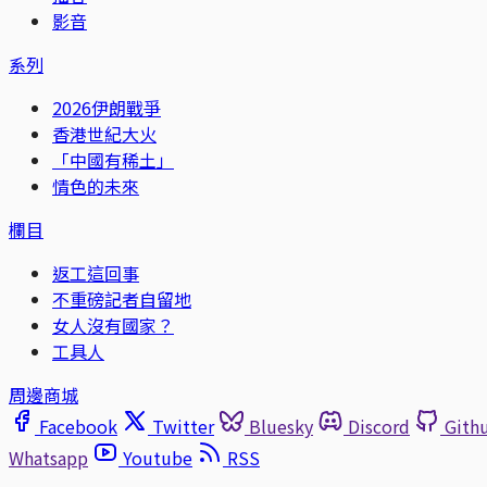
影音
系列
2026伊朗戰爭
香港世紀大火
「中國有稀土」
情色的未來
欄目
返工這回事
不重磅記者自留地
女人沒有國家？
工具人
周邊商城
Facebook
Twitter
Bluesky
Discord
Gith
Whatsapp
Youtube
RSS