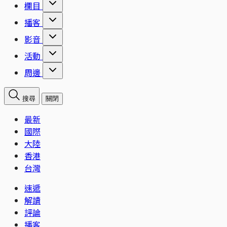
欄目
播客
影音
活動
周邊
搜尋
關閉
最新
國際
大陸
香港
台灣
速遞
解讀
評論
播客