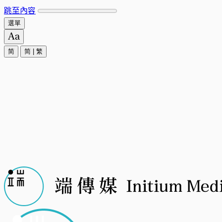
跳至內容
選單
简
简
|
繁