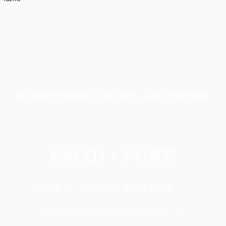
。
端11周年限定優惠，1周1美元，讓思考保持清爽
你的支持，不可或缺
成為會員，閱讀全文，領取專屬權益
選擇守護方案 + 華爾街日報或紐約時報