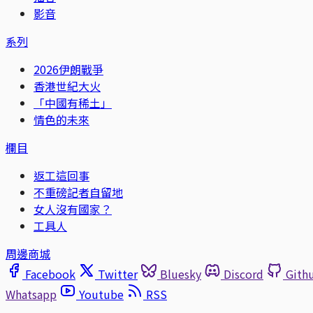
影音
系列
2026伊朗戰爭
香港世紀大火
「中國有稀土」
情色的未來
欄目
返工這回事
不重磅記者自留地
女人沒有國家？
工具人
周邊商城
Facebook
Twitter
Bluesky
Discord
Gith
Whatsapp
Youtube
RSS