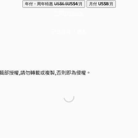
年付・周年特惠
US$6.5
US$4
/月
月付
US$8
/月
立即解鎖全文
已是會員？
登入
輯部授權,請勿轉載或複製,否則即為侵權。