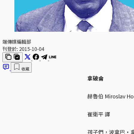
端傳媒編輯部
刊登於:
2015-10-04
收藏
拿破侖
赫魯伯 Miroslav Ho
崔衛平 譯
孩子們，波拿巴·