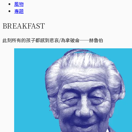
風物
專題
BREAKFAST
此刻所有的孩子都感到悲哀/為拿破侖──赫魯伯