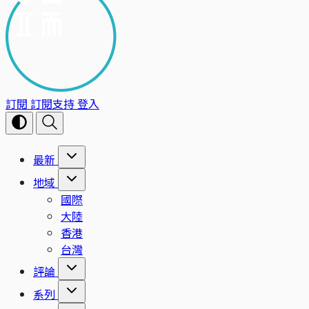
訂閱
訂閱支持
登入
最新
地域
國際
大陸
香港
台灣
評論
系列