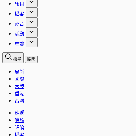
欄目
播客
影音
活動
周邊
搜尋
關閉
最新
國際
大陸
香港
台灣
速遞
解讀
評論
播客