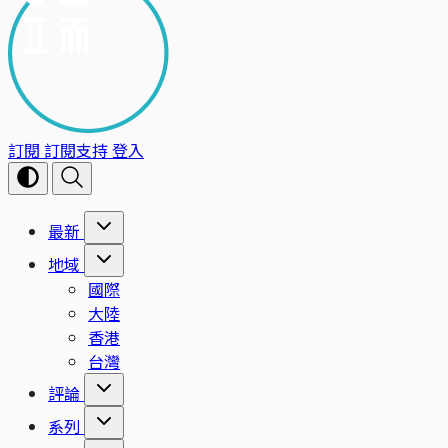
訂閱
訂閱支持
登入
最新
地域
國際
大陸
香港
台灣
評論
系列