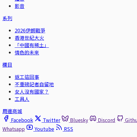
影音
系列
2026伊朗戰爭
香港世紀大火
「中國有稀土」
情色的未來
欄目
返工這回事
不重磅記者自留地
女人沒有國家？
工具人
周邊商城
Facebook
Twitter
Bluesky
Discord
Gith
Whatsapp
Youtube
RSS