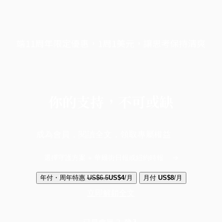
端11周年限定優惠，1周1美元，讓思考保持清爽
你的支持，不可或缺
成為會員，閱讀全文，領取專屬權益
選擇守護方案 + 華爾街日報或紐約時報
年付・周年特惠
US$6.5
US$4
/月
月付
US$8
/月
立即解鎖全文
已是會員？
登入