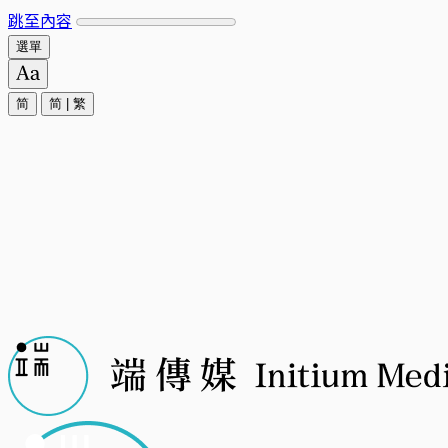
跳至內容
選單
简
简
|
繁