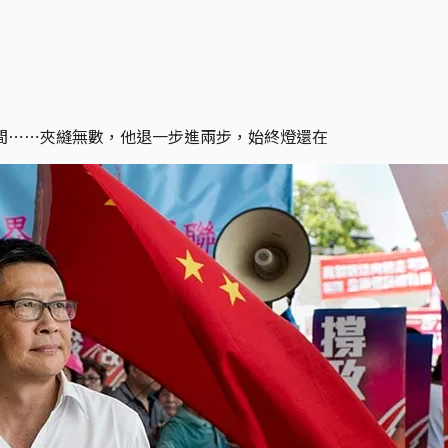
間⋯⋯夾縫無數，他退一步進兩步，始終燈還在