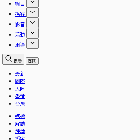
欄目
播客
影音
活動
周邊
搜尋
關閉
最新
國際
大陸
香港
台灣
速遞
解讀
評論
播客