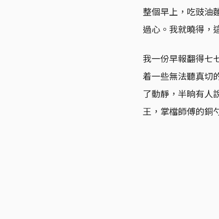
整個早上，吃豉油
過心。我就曉得，
我一份早報翻得七
着一些無法聽真切
了動靜，半晌有人
王，掌檔師傅的銅