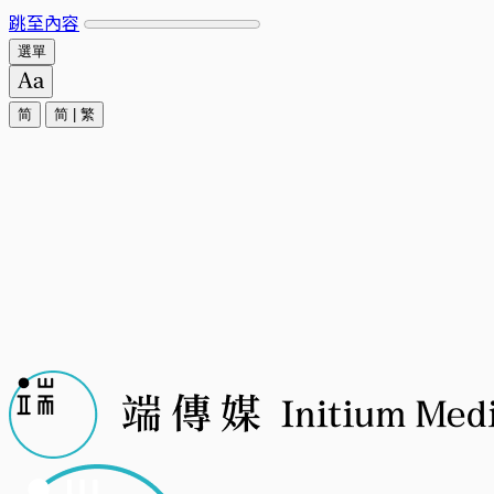
跳至內容
選單
简
简
|
繁