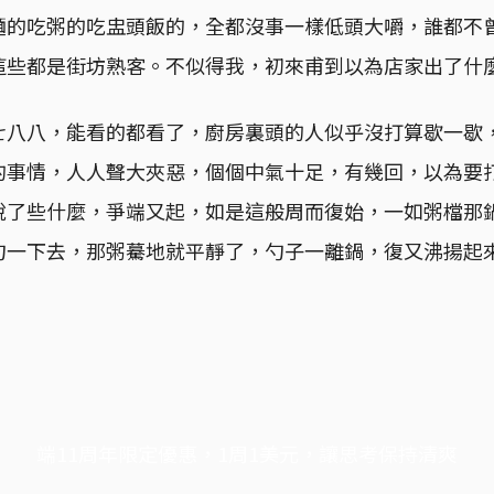
麵的吃粥的吃盅頭飯的，全都沒事一樣低頭大嚼，誰都不
這些都是街坊熟客。不似得我，初來甫到以為店家出了什
七八八，能看的都看了，廚房裏頭的人似乎沒打算歇一歇
的事情，人人聲大夾惡，個個中氣十足，有幾回，以為要
說了些什麼，爭端又起，如是這般周而復始，一如粥檔那
勺一下去，那粥驀地就平靜了，勺子一離鍋，復又沸揚起
端11周年限定優惠，1周1美元，讓思考保持清爽