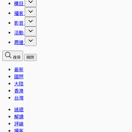
欄目
播客
影音
活動
周邊
搜尋
關閉
最新
國際
大陸
香港
台灣
速遞
解讀
評論
播客