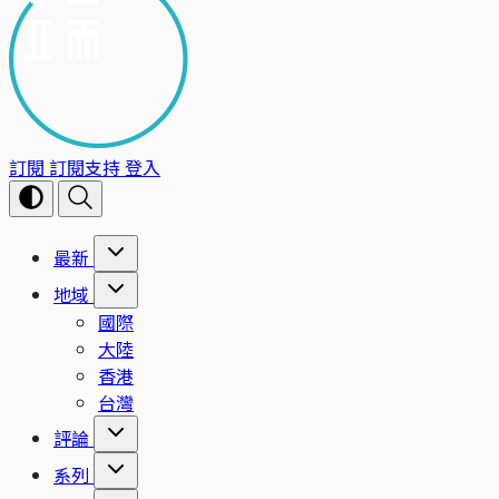
訂閱
訂閱支持
登入
最新
地域
國際
大陸
香港
台灣
評論
系列