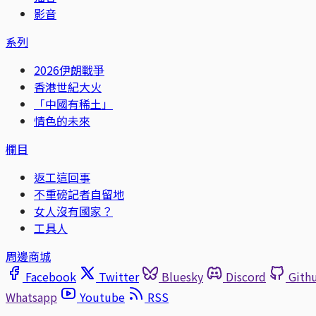
影音
系列
2026伊朗戰爭
香港世紀大火
「中國有稀土」
情色的未來
欄目
返工這回事
不重磅記者自留地
女人沒有國家？
工具人
周邊商城
Facebook
Twitter
Bluesky
Discord
Gith
Whatsapp
Youtube
RSS