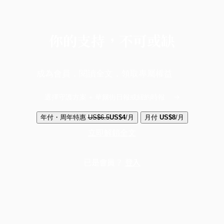
你的支持，不可或缺
成為會員，閱讀全文，領取專屬權益
選擇守護方案 + 華爾街日報或紐約時報
年付・周年特惠
US$6.5
US$4
/月
月付
US$8
/月
立即解鎖全文
已是會員？
登入