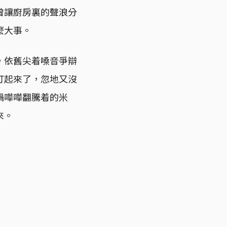
曾讓廚房裏的聲浪分
麼大事。
，依舊尖着嗓音爭辯
打起來了，忽地又沒
鍋嘩嘩翻騰着的米
來。