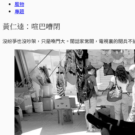
風物
專題
黃仁逵：喧巴嘈閉
沒紛爭也沒吵架，只是嗓門大。閒話家常間，電視裏的閱兵不