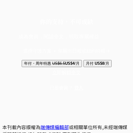
你的支持，不可或缺
成為會員，閱讀全文，領取專屬權益
選擇守護方案 + 華爾街日報或紐約時報
年付・周年特惠
US$6.5
US$4
/月
月付
US$8
/月
立即解鎖全文
已是會員？
登入
本刊載內容版權為
端傳媒編輯部
或相關單位所有,未經端傳媒