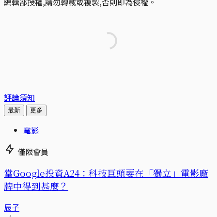
編輯部授權,請勿轉載或複製,否則即為侵權。
評論須知
最新
更多
電影
僅限會員
當Google投資A24：科技巨頭要在「獨立」電影廠
牌中得到甚麼？
辰子