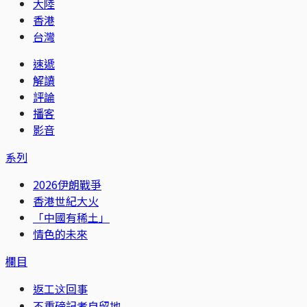
大陸
香港
台灣
速遞
解讀
評論
播客
影音
系列
2026伊朗戰爭
香港世紀大火
「中國有稀土」
情色的未來
欄目
返工这回事
不重磅記者自留地