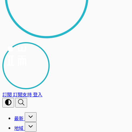
訂閱
訂閱支持
登入
最新
地域