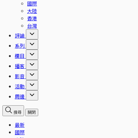
國際
大陸
香港
台灣
評論
系列
欄目
播客
影音
活動
周邊
搜尋
關閉
最新
國際