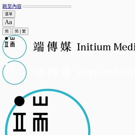
跳至內容
選單
简
简
|
繁