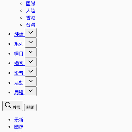
國際
大陸
香港
台灣
評論
系列
欄目
播客
影音
活動
周邊
搜尋
關閉
最新
國際