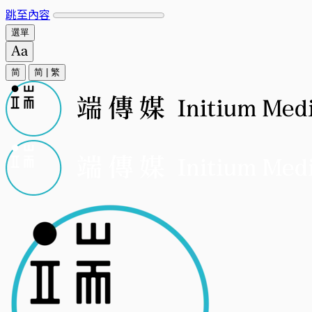
跳至內容
選單
简
简
|
繁