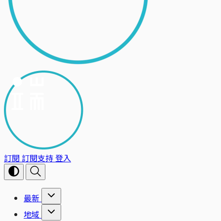
訂閱
訂閱支持
登入
最新
地域