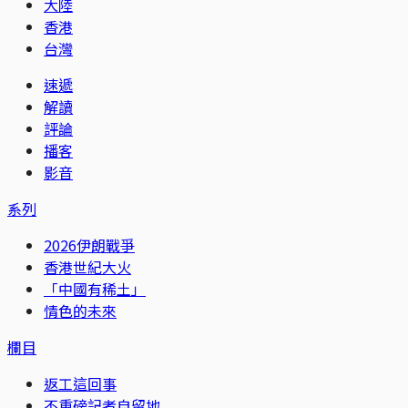
大陸
香港
台灣
速遞
解讀
評論
播客
影音
系列
2026伊朗戰爭
香港世紀大火
「中國有稀土」
情色的未來
欄目
返工這回事
不重磅記者自留地