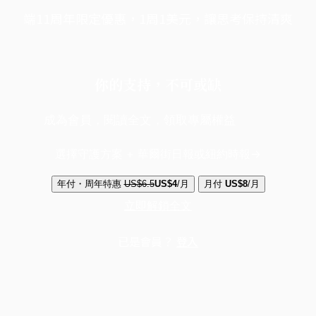
端11周年限定優惠，1周1美元，讓思考保持清爽
你的支持，不可或缺
成為會員，閱讀全文，領取專屬權益
選擇守護方案 + 華爾街日報或紐約時報
年付・周年特惠
US$6.5
US$4
/月
月付
US$8
/月
立即解鎖全文
已是會員？
登入