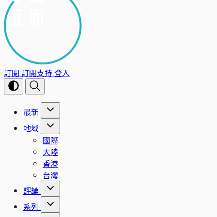
訂閱
訂閱支持
登入
最新
地域
國際
大陸
香港
台灣
評論
系列