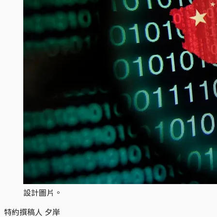
設計圖片。
特約撰稿人 夕岸