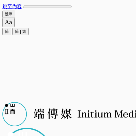
跳至內容
選單
简
简
|
繁