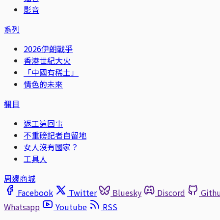
影音
系列
2026伊朗戰爭
香港世紀大火
「中國有稀土」
情色的未來
欄目
返工這回事
不重磅記者自留地
女人沒有國家？
工具人
周邊商城
Facebook
Twitter
Bluesky
Discord
Gith
Whatsapp
Youtube
RSS