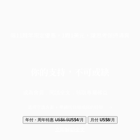
端11周年限定優惠，1周1美元，讓思考保持清爽
你的支持，不可或缺
成為會員，閱讀全文，領取專屬權益
選擇守護方案 + 華爾街日報或紐約時報
年付・周年特惠
US$6.5
US$4
/月
月付
US$8
/月
立即解鎖全文