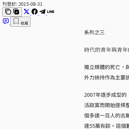
刊登於:
2015-08-31
收藏
系列之三
時代的青年與青年
獨立媒體的死亡，
外力挾持作為主要
2007年逐步成型
活寂寞而開始逐條
個多達一百人的志
達55萬有餘。這