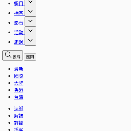
欄目
播客
影音
活動
周邊
搜尋
關閉
最新
國際
大陸
香港
台灣
速遞
解讀
評論
播客