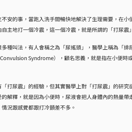
立不安的事，當跑入洗手間暢快地解決了生理需要，在小
自主地打一個冷震，這一個冷震，就是所謂的「打尿震」（Pis
很多種叫法，有人會稱之為「尿搖頭」，醫學上稱為「排
ition Convulsion Syndrome），顧名思義，就是指在
有「打尿震」的經驗，但其實醫學上對「打尿震」的研究
受的解釋，就是因為小便時，尿液會把人身體內的熱量帶
，情況跟感覺都跟打冷顫差不多。