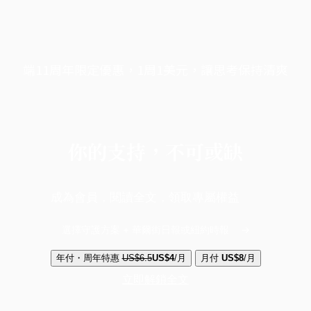
端11周年限定優惠，1周1美元，讓思考保持清爽
你的支持，不可或缺
成為會員，閱讀全文，領取專屬權益
選擇守護方案 + 華爾街日報或紐約時報
年付・周年特惠
US$6.5
US$4
/月
月付
US$8
/月
立即解鎖全文