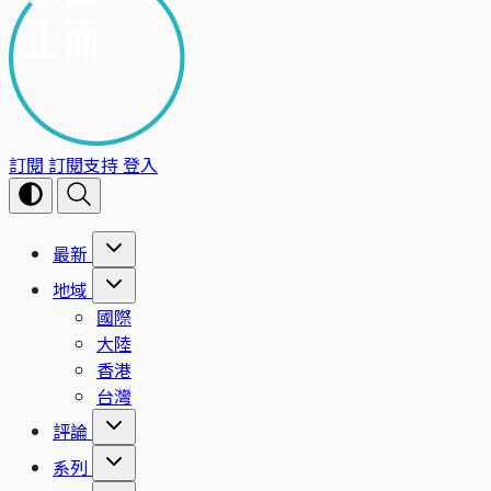
訂閱
訂閱支持
登入
最新
地域
國際
大陸
香港
台灣
評論
系列