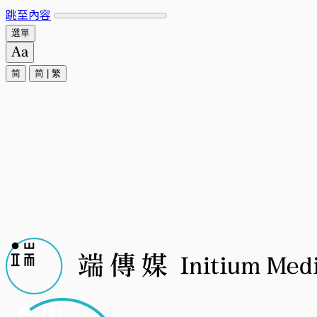
跳至內容
選單
简
简
|
繁