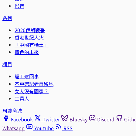
影音
系列
2026伊朗戰爭
香港世紀大火
「中國有稀土」
情色的未來
欄目
返工这回事
不重磅記者自留地
女人沒有國家？
工具人
周邊商城
Facebook
Twitter
Bluesky
Discord
Gith
Whatsapp
Youtube
RSS