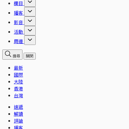
欄目
播客
影音
活動
周邊
搜尋
關閉
最新
國際
大陸
香港
台灣
速遞
解讀
評論
播客