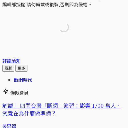
編輯部授權,請勿轉載或複製,否則即為侵權。
評論須知
最新
更多
斷網時代
僅限會員
解讀｜
四問台灣「斷網」演習：影響 1700 萬人，
究竟在為什麼做準備？
吳思薇