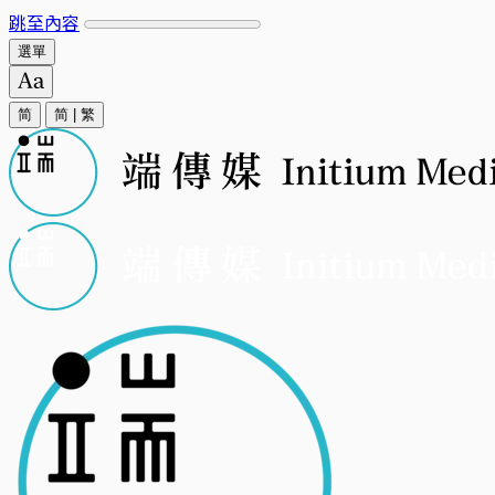
跳至內容
選單
简
简
|
繁