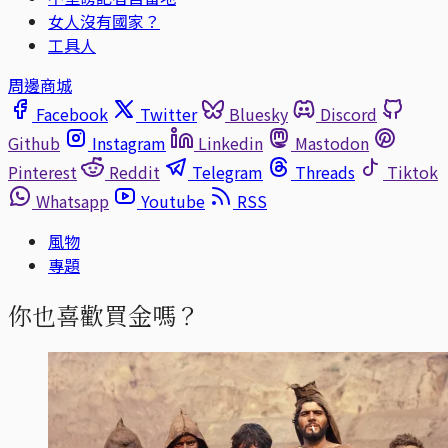
女人沒有國家？
工具人
周邊商城
Facebook
Twitter
Bluesky
Discord
Github
Instagram
Linkedin
Mastodon
Pinterest
Reddit
Telegram
Threads
Tiktok
Whatsapp
Youtube
RSS
風物
專題
你也喜歡買金嗎？