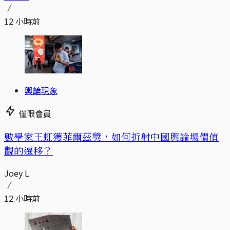
12 小時前
輿論現象
僅限會員
數學家王虹獲菲爾茲獎，如何折射中國輿論場價值
觀的遷移？
Joey L
12 小時前