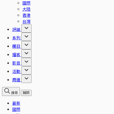
國際
大陸
香港
台灣
評論
系列
欄目
播客
影音
活動
周邊
搜尋
關閉
最新
國際