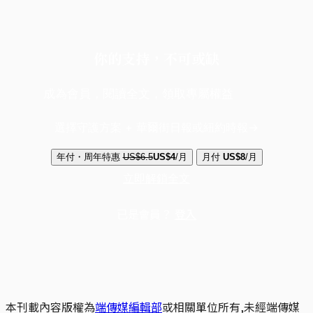
你的支持，不可或缺
成為會員，閱讀全文，領取專屬權益
選擇守護方案 + 華爾街日報或紐約時報
年付・周年特惠
US$6.5
US$4
/月
月付
US$8
/月
立即解鎖全文
已是會員？
登入
本刊載內容版權為
端傳媒編輯部
或相關單位所有,未經端傳媒