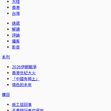
大陸
香港
台灣
速遞
解讀
評論
播客
影音
系列
2026伊朗戰爭
香港世紀大火
「中國有稀土」
情色的未來
欄目
返工這回事
不重磅記者自留地