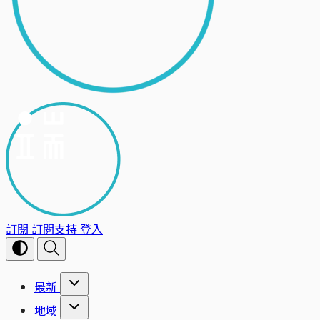
訂閱
訂閱支持
登入
最新
地域