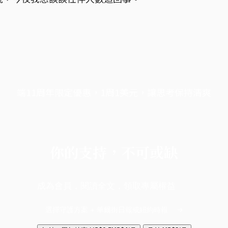
端11周年限定優惠，1周1美元，讓思考保持清爽
你的支持，不可或缺
成為會員，閱讀全文，領取專屬權益
選擇守護方案 + 華爾街日報或紐約時報