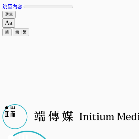
跳至內容
選單
简
简
|
繁