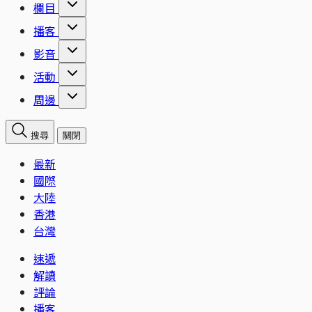
欄目
播客
影音
活動
周邊
搜尋
關閉
最新
國際
大陸
香港
台灣
速遞
解讀
評論
播客