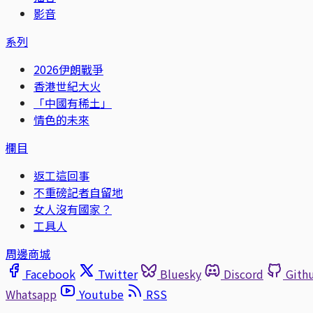
影音
系列
2026伊朗戰爭
香港世紀大火
「中國有稀土」
情色的未來
欄目
返工這回事
不重磅記者自留地
女人沒有國家？
工具人
周邊商城
Facebook
Twitter
Bluesky
Discord
Gith
Whatsapp
Youtube
RSS