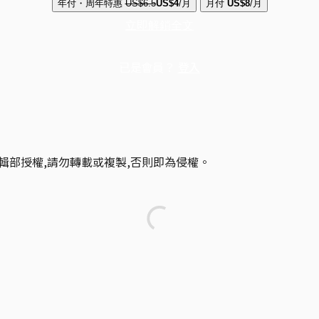
年付・周年特惠
US$6.5
US$4
/月
月付
US$8
/月
立即解鎖全文
已是會員？
登入
輯部授權,請勿轉載或複製,否則即為侵權。