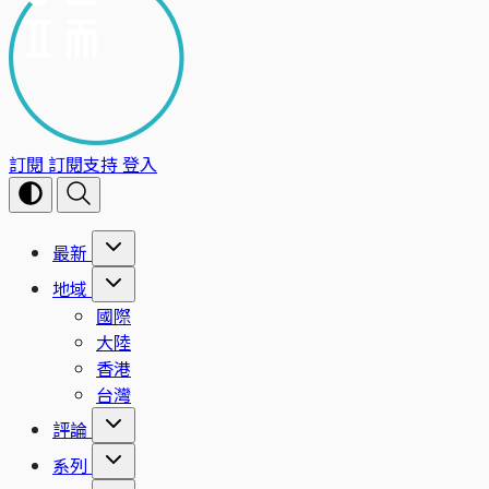
訂閱
訂閱支持
登入
最新
地域
國際
大陸
香港
台灣
評論
系列