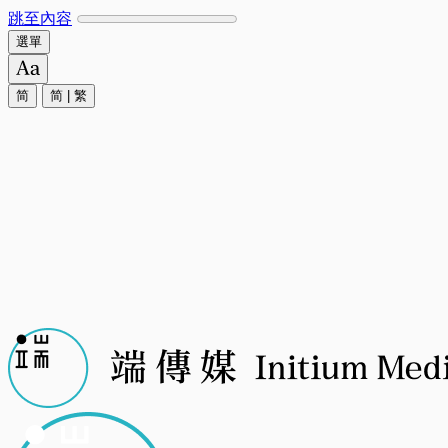
跳至內容
選單
简
简
|
繁