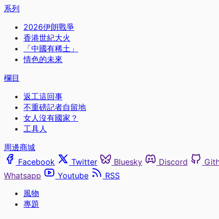
系列
2026伊朗戰爭
香港世紀大火
「中國有稀土」
情色的未來
欄目
返工這回事
不重磅記者自留地
女人沒有國家？
工具人
周邊商城
Facebook
Twitter
Bluesky
Discord
Git
Whatsapp
Youtube
RSS
風物
專題