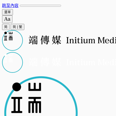
跳至內容
選單
简
简
|
繁