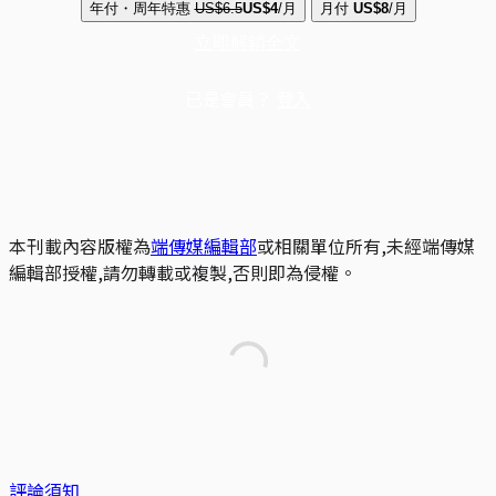
年付・周年特惠
US$6.5
US$4
/月
月付
US$8
/月
立即解鎖全文
已是會員？
登入
本刊載內容版權為
端傳媒編輯部
或相關單位所有,未經端傳媒
編輯部授權,請勿轉載或複製,否則即為侵權。
評論須知