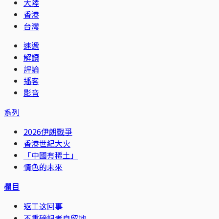
大陸
香港
台灣
速遞
解讀
評論
播客
影音
系列
2026伊朗戰爭
香港世紀大火
「中國有稀土」
情色的未來
欄目
返工这回事
不重磅記者自留地