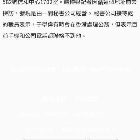
582號信和中心1702室。端傳媒記者因循這個地址前去
探訪，發現是由一間秘書公司經營。 秘書公司接待處
的職員表示，于學偉有時會在香港處理公務，但表示目
前手機和公司電話都聯絡不到他。
端11周年限定優惠，1周1美元，讓思考保持清爽
你的支持，不可或缺
成為會員，閱讀全文，領取專屬權益
選擇守護方案 + 華爾街日報或紐約時報