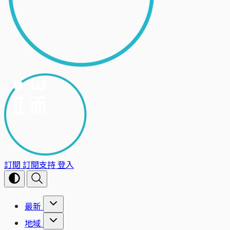
訂閱
訂閱支持
登入
最新
地域