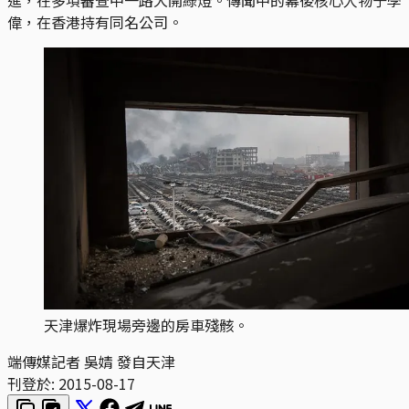
偉，在香港持有同名公司。
天津爆炸現場旁邊的房車殘骸。
端傳媒記者 吳婧 發自天津
刊登於:
2015-08-17