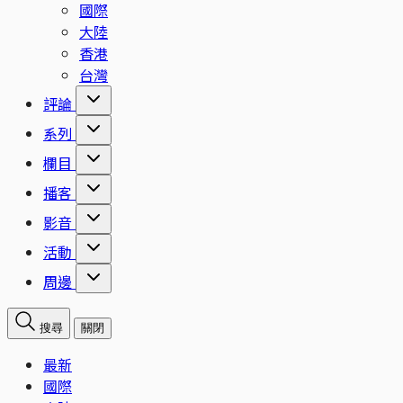
國際
大陸
香港
台灣
評論
系列
欄目
播客
影音
活動
周邊
搜尋
關閉
最新
國際