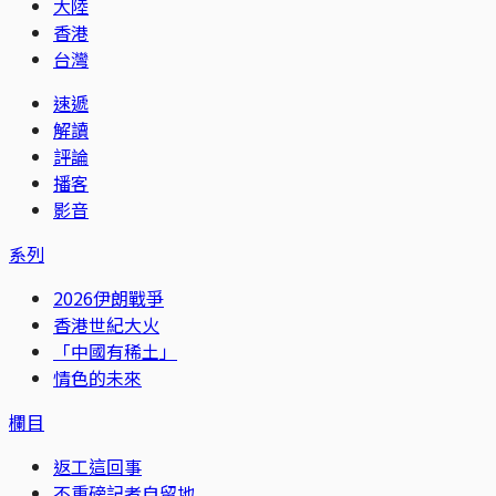
大陸
香港
台灣
速遞
解讀
評論
播客
影音
系列
2026伊朗戰爭
香港世紀大火
「中國有稀土」
情色的未來
欄目
返工這回事
不重磅記者自留地