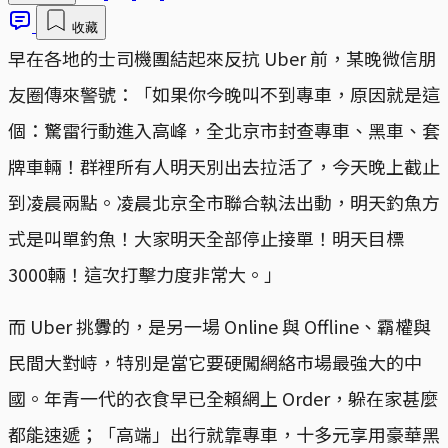
收藏
早在各地的士司機團結起來反抗 Uber 前，某晚微信朋
友圈傳來警號：「如果你今晚叫不到專車，原因就是這
個：驚雷行動進入高峰，全北京市封查專車、黑車、套
牌車輛！群裡所有人明天別出去拉活了，今天晚上截止
到凌晨兩點。凌晨北京全市聯合執法出動，明天釣魚方
式是叫單釣魚！大家明天全部停止接單！明天目標
3000輛！這次打擊力度非常大。」
而 Uber 挑釁的，是另一場 Online 與 Offline、霸權與
民間大對峙，特別是當它要硬闖網絡市場最強大的中
國。年青一代的衣食早已全賴網上 Order，躲在家甚麼
都能速遞；「高端」出行就靠專車，十多元享用豪華黑