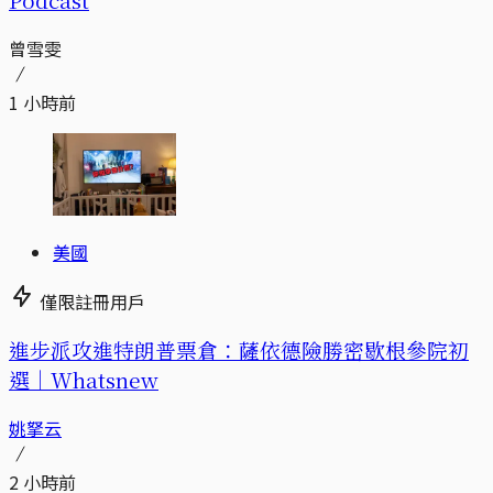
曾雪雯
1 小時前
美國
僅限註冊用戶
進步派攻進特朗普票倉：薩依德險勝密歇根參院初
選｜Whatsnew
姚拏云
2 小時前