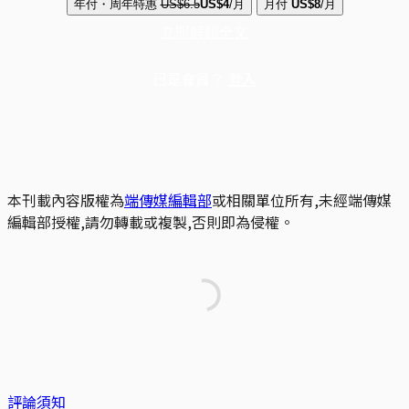
年付・周年特惠
US$6.5
US$4
/月
月付
US$8
/月
立即解鎖全文
已是會員？
登入
本刊載內容版權為
端傳媒編輯部
或相關單位所有,未經端傳媒
編輯部授權,請勿轉載或複製,否則即為侵權。
評論須知