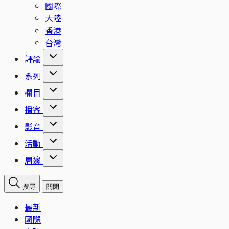
國際
大陸
香港
台灣
評論
系列
欄目
播客
影音
活動
周邊
搜尋
關閉
最新
國際