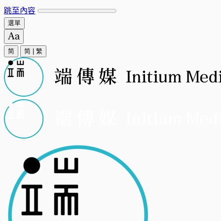
跳至內容
選單
简
简
|
繁