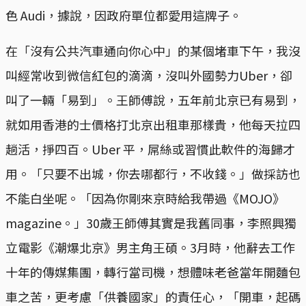
色 Audi，據說，因政府單位都愛用這牌子。
在「沒有公共汽車通向你心中」的某個堵車下午，我沒
叫經常收到微信紅包的滴滴，沒叫外國勢力Uber，卻
叫了一輛「易到」。王師傅說，五年前北京已有易到，
就如用香港的士價格打北京出租車那樣貴，他每天拉四
趟活，掙四百。Uber 平，屌絲或習慣此軟件的海歸才
用。「只要不出城，你去哪都行，不收錢。」做採訪也
不能白坐呢。「因為你剛來京時給我帶過《MOJO》
magazine。」30歲王師傅其實是我舊同事，李照興獨
立電影《潮爆北京》男主角王碩。3月時，他辭去工作
十年的傳媒集團，轉行當司機，想體味老爸當年開麵包
車之苦，更考慮「供養國家」的責任心，「開車，起碼