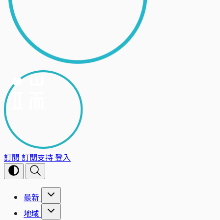
訂閱
訂閱支持
登入
最新
地域