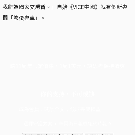
我能為國家交房貸。」自始《VICE中國》就有個新專
欄「壞蛋專車」。
端11周年限定優惠，1周1美元，讓思考保持清爽
你的支持，不可或缺
成為會員，閱讀全文，領取專屬權益
選擇守護方案 + 華爾街日報或紐約時報