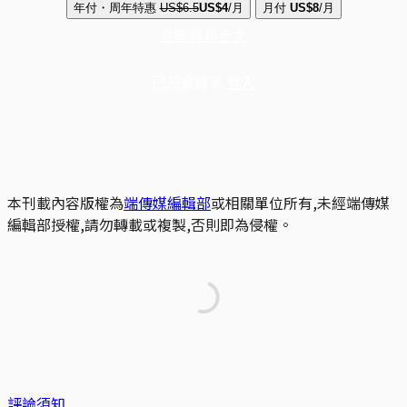
年付・周年特惠
US$6.5
US$4
/月
月付
US$8
/月
立即解鎖全文
已是會員？
登入
本刊載內容版權為
端傳媒編輯部
或相關單位所有,未經端傳媒
編輯部授權,請勿轉載或複製,否則即為侵權。
評論須知