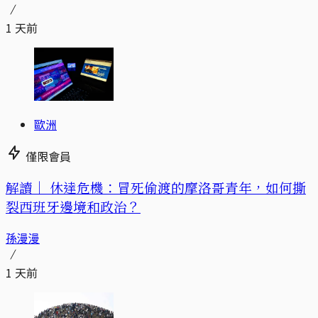
1 天前
歐洲
僅限會員
解讀｜
休達危機：冒死偷渡的摩洛哥青年，如何撕
裂西班牙邊境和政治？
孫漫漫
1 天前