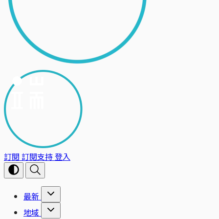
訂閱
訂閱支持
登入
最新
地域