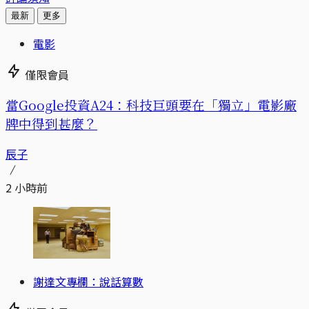
最新
更多
電影
僅限會員
當Google投資A24：科技巨頭要在「獨立」電影廠
牌中得到甚麼？
辰子
2 小時前
謝達文專欄：說話算數