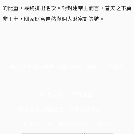
的比重，最終排出名次。對封建帝王而言，普天之下莫
非王土，國家財富自然與個人財富劃等號。
端11周年限定優惠，1周1美元，讓思考保持清爽
你的支持，不可或缺
成為會員，閱讀全文，領取專屬權益
選擇守護方案 + 華爾街日報或紐約時報