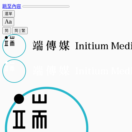
跳至內容
選單
简
简
|
繁