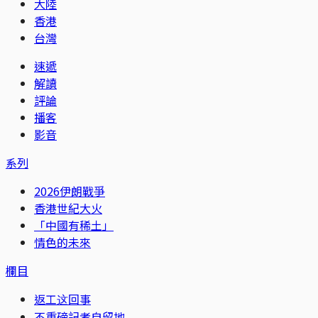
大陸
香港
台灣
速遞
解讀
評論
播客
影音
系列
2026伊朗戰爭
香港世紀大火
「中國有稀土」
情色的未來
欄目
返工这回事
不重磅記者自留地