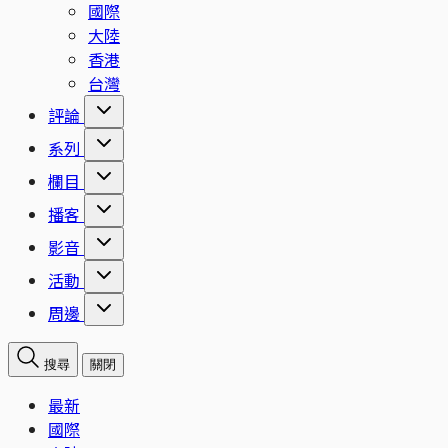
國際
大陸
香港
台灣
評論
系列
欄目
播客
影音
活動
周邊
搜尋
關閉
最新
國際