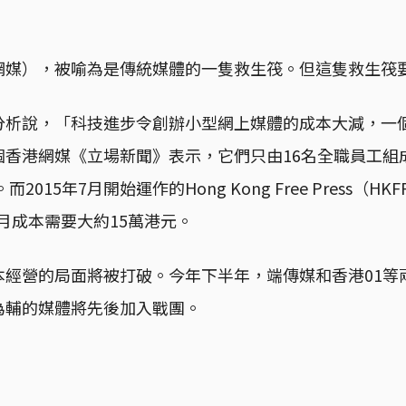
網媒），被喻為是傳統媒體的一隻救生筏。但這隻救生筏
分析說，「科技進步令創辦小型網上媒體的成本大減，一
個香港網媒《立場新聞》表示，它們只由16名全職員工組
2015年7月開始運作的Hong Kong Free Press（H
每月成本需要大約15萬港元。
本經營的局面將被打破。今年下半年，端傳媒和香港01等
為輔的媒體將先後加入戰團。