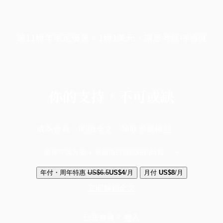
端11周年限定優惠，1周1美元，讓思考保持清爽
你的支持，不可或缺
成為會員，閱讀全文，領取專屬權益
選擇守護方案 + 華爾街日報或紐約時報
年付・周年特惠
US$6.5
US$4
/月
月付
US$8
/月
立即解鎖全文
已是會員？
登入