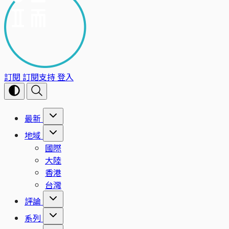
訂閱
訂閱支持
登入
最新
地域
國際
大陸
香港
台灣
評論
系列