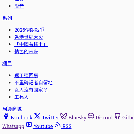
影音
系列
2026伊朗戰爭
香港世紀大火
「中國有稀土」
情色的未來
欄目
返工這回事
不重磅記者自留地
女人沒有國家？
工具人
周邊商城
Facebook
Twitter
Bluesky
Discord
Gith
Whatsapp
Youtube
RSS