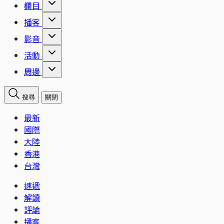
欄目
播客
影音
活動
周邊
搜尋
關閉
最新
國際
大陸
香港
台灣
速遞
解讀
評論
播客