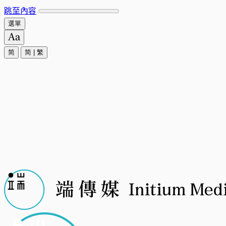
跳至內容
選單
简
简
|
繁