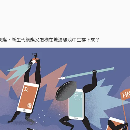
網媒，新生代網媒又怎樣在驚濤駭浪中生存下來？