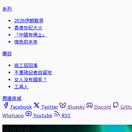
系列
2026伊朗戰爭
香港世紀大火
「中國有稀土」
情色的未來
欄目
返工這回事
不重磅記者自留地
女人沒有國家？
工具人
周邊商城
Facebook
Twitter
Bluesky
Discord
Gith
Whatsapp
Youtube
RSS
談情說愛