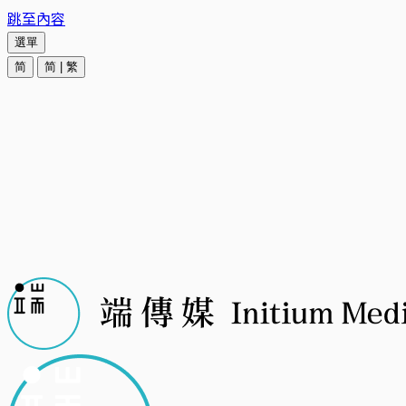
跳至內容
選單
简
简
|
繁