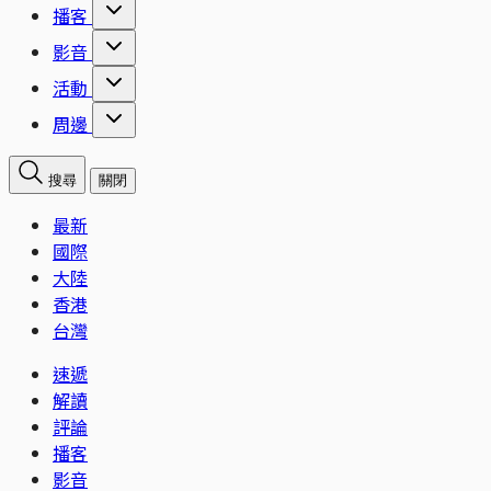
播客
影音
活動
周邊
搜尋
關閉
最新
國際
大陸
香港
台灣
速遞
解讀
評論
播客
影音