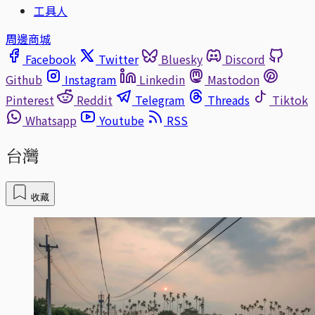
工具人
周邊商城
Facebook
Twitter
Bluesky
Discord
Github
Instagram
Linkedin
Mastodon
Pinterest
Reddit
Telegram
Threads
Tiktok
Whatsapp
Youtube
RSS
台灣
收藏