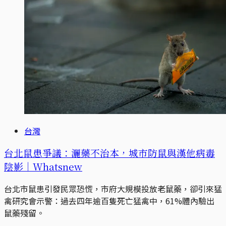
台灣
台北鼠患爭議：灑藥不治本，城市防鼠與漢他病毒
陰影｜Whatsnew
台北市鼠患引發民眾恐慌，市府大規模投放老鼠藥，卻引來猛
禽研究會示警：過去四年逾百隻死亡猛禽中，61%體內驗出
鼠藥殘留。