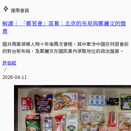
僅限會員
解讀｜
「鄭習會」落幕：北京的布局與鄭麗文的盤
算
國共兩黨領導人時十年後再次會晤，其中牽涉中國在特習會前
的對台新布局，及鄭麗文在國民黨內爭取地位的政治盤算。
許伯崧
2026-04-11