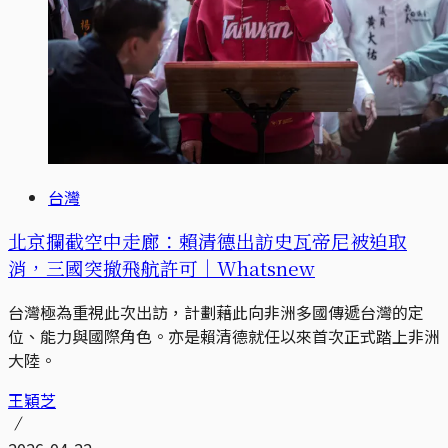
台灣
北京攔截空中走廊：賴清德出訪史瓦帝尼被迫取
消，三國突撤飛航許可｜Whatsnew
台灣極為重視此次出訪，計劃藉此向非洲多國傳遞台灣的定
位、能力與國際角色。亦是賴清德就任以來首次正式踏上非洲
大陸。
王穎芝