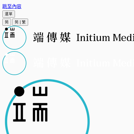
跳至內容
選單
简
简
|
繁