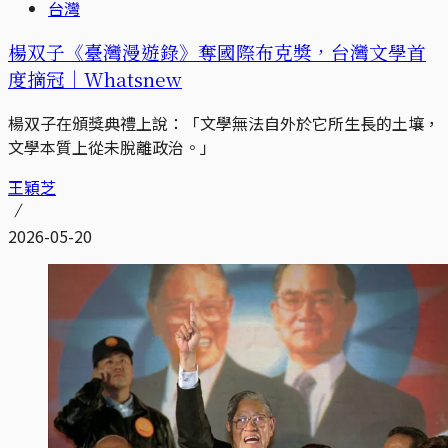
台灣
楊双子《臺灣漫遊錄》奪國際布克獎，台灣文學首
度摘冠｜Whatsnew
楊双子在頒獎典禮上說：「文學無法自外於它所生長的土壤，
文學本質上從未脫離政治。」
王穎芝
2026-05-20