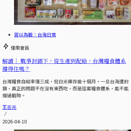
習以為戰：台海日常
僅限會員
解讀｜
戰爭封鎖下，從生產到配給，台灣糧食體系
撐得住嗎？
台灣糧食自給率僅三成，但白米庫存逾十個月。一旦台海遭封
鎖，真正的問題不在沒有東西吃，而是這套糧食體系，能不能
撐過戰時。
王志元
2026-04-10