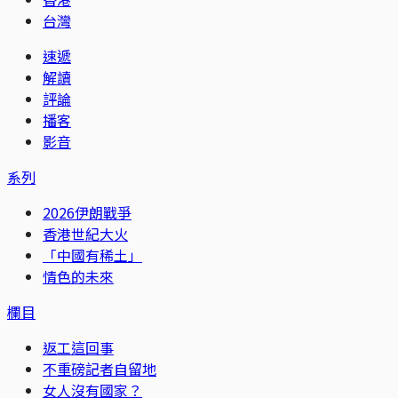
台灣
速遞
解讀
評論
播客
影音
系列
2026伊朗戰爭
香港世紀大火
「中國有稀土」
情色的未來
欄目
返工這回事
不重磅記者自留地
女人沒有國家？