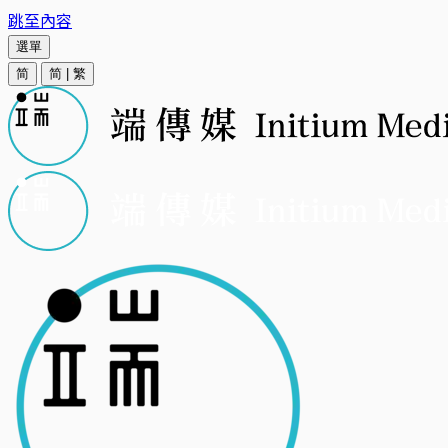
跳至內容
選單
简
简
|
繁