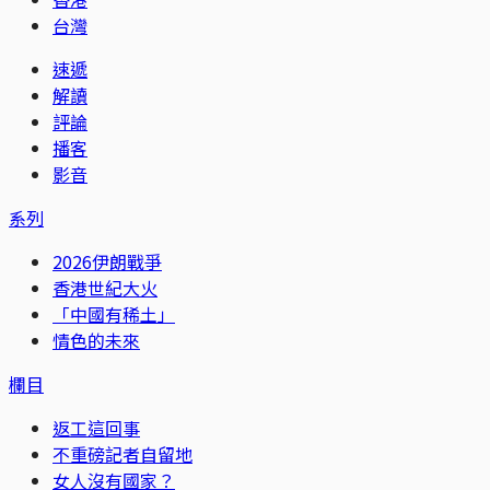
台灣
速遞
解讀
評論
播客
影音
系列
2026伊朗戰爭
香港世紀大火
「中國有稀土」
情色的未來
欄目
返工這回事
不重磅記者自留地
女人沒有國家？