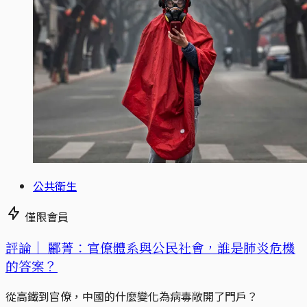
公共衛生
僅限會員
評論｜
酈菁：官僚體系與公民社會，誰是肺炎危機
的答案？
從高鐵到官僚，中國的什麼變化為病毒敞開了門戶？