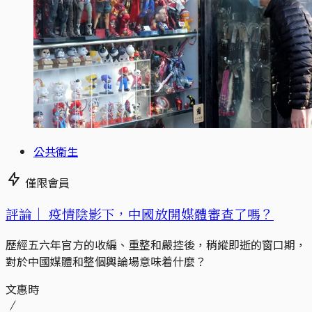
公共衛生
僅限會員
評論｜
疫情陰影下，中國放開媒體審查了嗎？
歷經五六年官方的收編、重整和嚴控後，稍縱即逝的窗口期，
對於中國媒體和整個輿論場意味着什麼？
文惠時