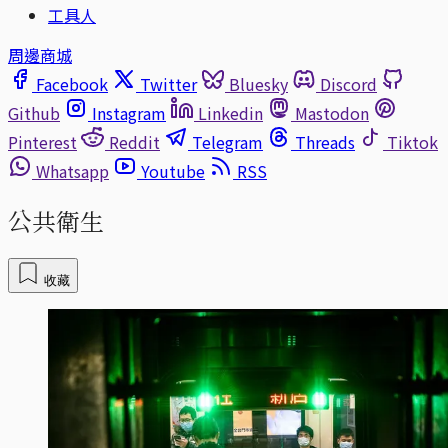
工具人
周邊商城
Facebook
Twitter
Bluesky
Discord
Github
Instagram
Linkedin
Mastodon
Pinterest
Reddit
Telegram
Threads
Tiktok
Whatsapp
Youtube
RSS
公共衛生
收藏