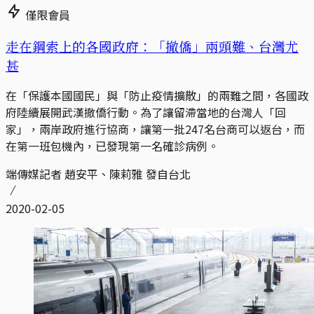
僅限會員
走在鋼索上的各國政府：「撤僑」兩頭難、台灣尤
甚
在「保護本國國民」與「防止疫情擴散」的兩難之間，各國政
府陸續展開武漢撤僑行動。為了讓留滯當地的台灣人「回
家」，兩岸政府進行協商，讓第一批247名台商可以返台，而
在第一班包機內，已發現第一名確診病例。
端傳媒記者 趙安平、陳莉雅 發自台北
2020-02-05