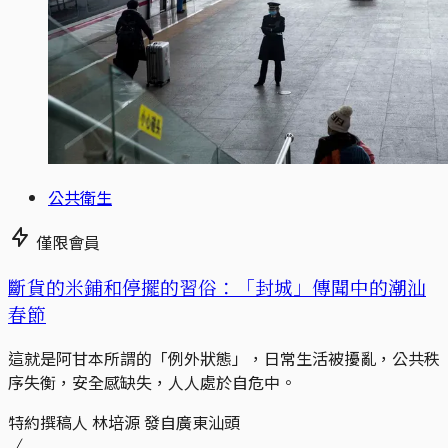
公共衛生
僅限會員
斷貨的米鋪和停擺的習俗：「封城」傳聞中的潮汕
春節
這就是阿甘本所謂的「例外狀態」，日常生活被擾亂，公共秩
序失衡，安全感缺失，人人處於自危中。
特約撰稿人 林培源 發自廣東汕頭