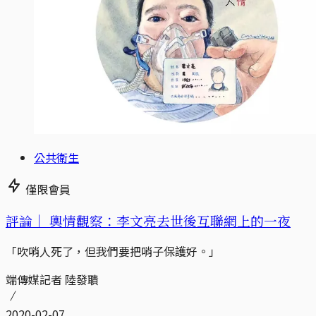
公共衛生
僅限會員
評論｜
輿情觀察：李文亮去世後互聯網上的一夜
「吹哨人死了，但我們要把哨子保護好。」
端傳媒記者 陸發聵
2020-02-07