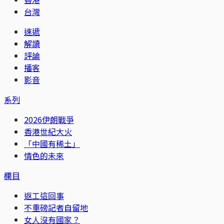
台灣
速遞
解讀
評論
播客
影音
系列
2026伊朗戰爭
香港世紀大火
「中國有稀土」
情色的未來
欄目
返工這回事
不重磅記者自留地
女人沒有國家？