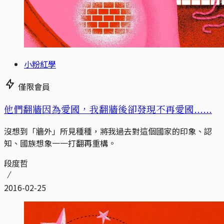
小粉紅學
僅限會員
他們翻牆因為愛國，我翻牆後卻發現不再愛國......
沒想到「牆外」所見種種，將我過去對這個國家的印象、認
知、國族想象一一打翻再重構。
段度哲
2016-02-25