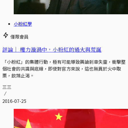
小粉紅學
僅限會員
評論｜
權力漩渦中，小粉紅的過火與荒誕
「小粉紅」的集體行動，極有可能導致輿論剎車失靈，衝擊整
個社會的共識與底線，即使對官方來說，這也無異於火中取
栗，飲鴆止渴。
三三
2016-07-25