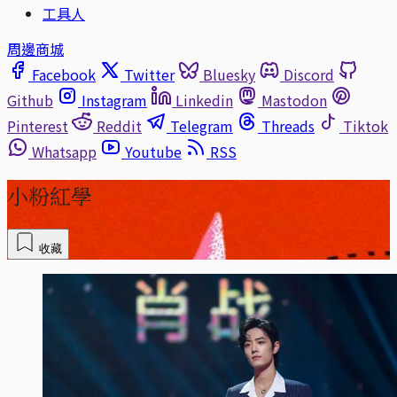
工具人
周邊商城
Facebook
Twitter
Bluesky
Discord
Github
Instagram
Linkedin
Mastodon
Pinterest
Reddit
Telegram
Threads
Tiktok
Whatsapp
Youtube
RSS
小粉紅學
收藏