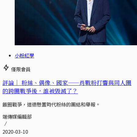
小粉紅學
僅限會員
評論｜
粉絲、偶像、國家——肖戰粉打響與同人圈
的跨圈戰爭後，誰被毀滅了？
飯圈戰爭，道德懸置時代粉絲的團結和舉報。
端傳媒編輯部
2020-03-10