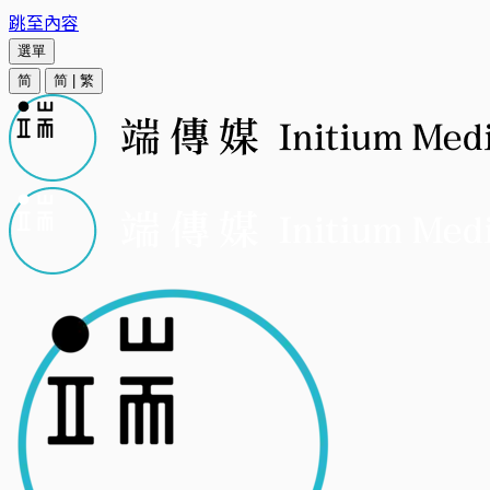
跳至內容
選單
简
简
|
繁