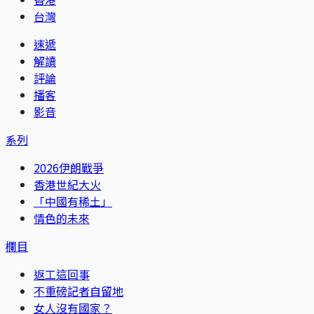
台灣
速遞
解讀
評論
播客
影音
系列
2026伊朗戰爭
香港世紀大火
「中國有稀土」
情色的未來
欄目
返工這回事
不重磅記者自留地
女人沒有國家？