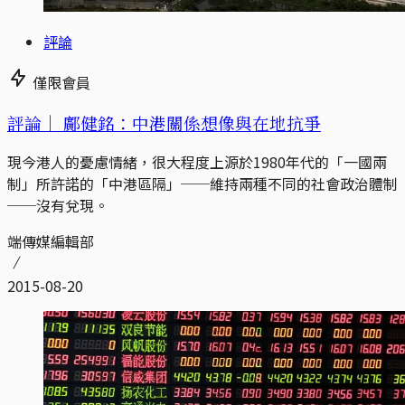
評論
僅限會員
評論｜
鄺健銘：中港關係想像與在地抗爭
現今港人的憂慮情緒，很大程度上源於1980年代的「一國兩
制」所許諾的「中港區隔」──維持兩種不同的社會政治體制
──沒有兌現。
端傳媒編輯部
2015-08-20