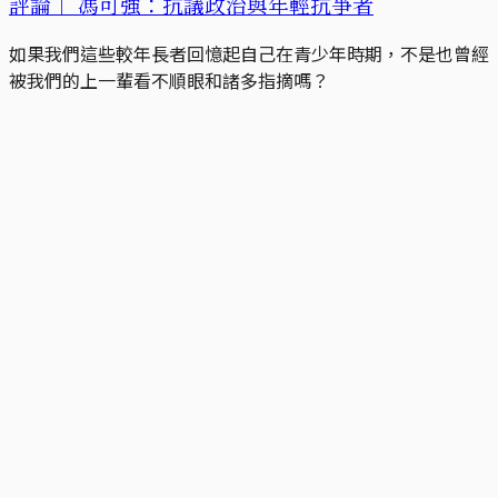
評論｜
馮可強：抗議政治與年輕抗爭者
如果我們這些較年長者回憶起自己在青少年時期，不是也曾經
被我們的上一輩看不順眼和諸多指摘嗎？
端傳媒編輯部
2015-08-19