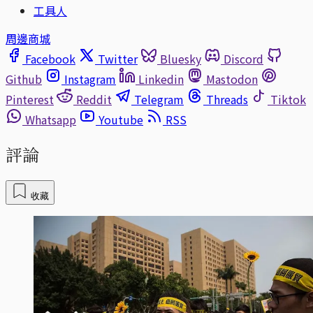
工具人
周邊商城
Facebook
Twitter
Bluesky
Discord
Github
Instagram
Linkedin
Mastodon
Pinterest
Reddit
Telegram
Threads
Tiktok
Whatsapp
Youtube
RSS
評論
收藏