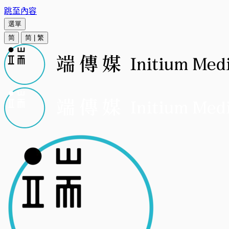
跳至內容
選單
简
简
|
繁