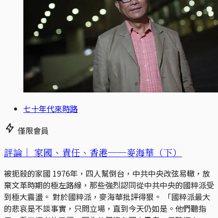
七十年代來時路
僅限會員
評論｜
家國、責任、香港──麥海華（下）
被扼殺的家國 1976年，四人幫倒台，中共中央改弦易轍，放
棄文革時期的極左路線，那些強烈認同從中共中央的國粹派受
到極大震盪。 對於國粹派，麥海華批評得狠。 「國粹派最大
的悲哀是不談事實，只問立場，直到今天仍如是。他們聽指