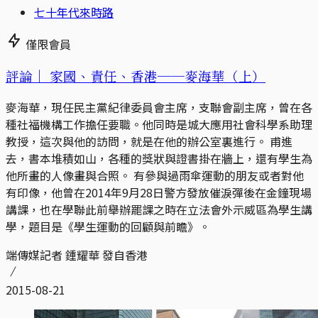
七十年代來時路
僅限會員
評論｜
家國、責任、香港──麥海華（上）
麥海華，現任民主黨紀律委員會主席，支聯會副主席，曾在各
種社福機構工作擔任要職。他同時是城大應用社會科學系助理
教授，這次與他的訪問，就是在他的辦公室裏進行。 甫進
去，書本堆積如山，各種的獎狀與證書掛在牆上，還有學生為
他所畫的人像畫與合照。 有參與過雨傘運動的朋友或者對他
有印像，他曾在2014年9月28日警方發放催淚彈後在金鐘現場
講課，也在學聯此前舉辦罷課之時在立法會外示威區為學生講
學，題目是《學生運動的回顧與前瞻》。
端傳媒記者 鍾耀華 發自香港
2015-08-21