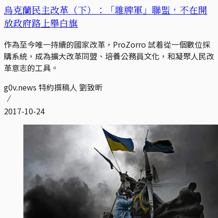
烏克蘭民主改革（下）：「雜牌軍」聯盟，不在開
放政府路上舉白旗
作為至今唯一持續的國家改革，ProZorro 試着從一個數位採
購系統，成為擴大改革同盟、培養公務員文化，和凝聚人民改
革意志的工具。
g0v.news 特約撰稿人 劉致昕
2017-10-24