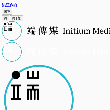
跳至內容
選單
简
简
|
繁