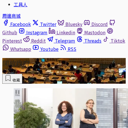
工具人
周邊商城
Facebook
Twitter
Bluesky
Discord
Github
Instagram
Linkedin
Mastodon
Pinterest
Reddit
Telegram
Threads
Tiktok
Whatsapp
Youtube
RSS
開放政府
收藏