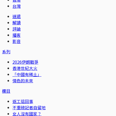
台灣
速遞
解讀
評論
播客
影音
系列
2026伊朗戰爭
香港世紀大火
「中國有稀土」
情色的未來
欄目
返工這回事
不重磅記者自留地
女人沒有國家？