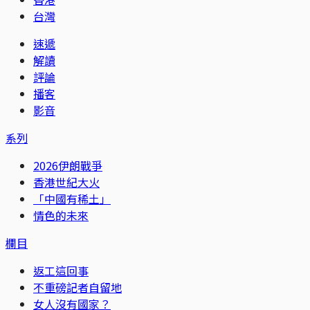
台灣
速遞
解讀
評論
播客
影音
系列
2026伊朗戰爭
香港世紀大火
「中國有稀土」
情色的未來
欄目
返工這回事
不重磅記者自留地
女人沒有國家？