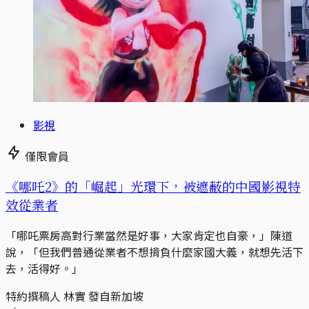
影視
僅限會員
《哪吒2》的「崛起」光環下，被遮蔽的中國影視特
效從業者
「哪吒票房高對行業當然是好事，大家肯定也自豪，」陳道
說，「但我們普通從業者不想揹負什麼家國大義，就想先活下
去，活得好。」
特約撰稿人 林實 發自新加坡