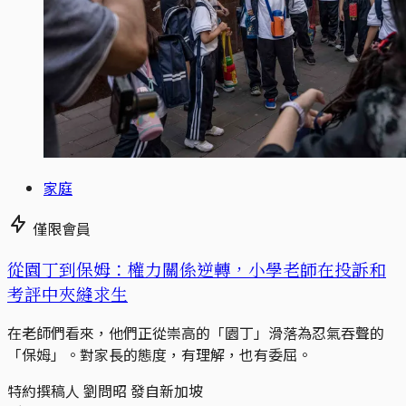
家庭
僅限會員
從園丁到保姆：權力關係逆轉，小學老師在投訴和
考評中夾縫求生
在老師們看來，他們正從崇高的「園丁」滑落為忍氣吞聲的
「保姆」。對家長的態度，有理解，也有委屈。
特約撰稿人 劉問昭 發自新加坡