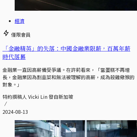
經濟
僅限會員
「金融精英」的失落：中國金融業限薪，百萬年薪
時代落幕
金融業一直因高薪備受爭議。在許莉看來，「當蛋糕不再增
長，金融業因為割韭菜和無法被理解的高薪，成為殺雞儆猴的
對象。」
特約撰稿人 Vicki Lin 發自新加坡
2024-08-13