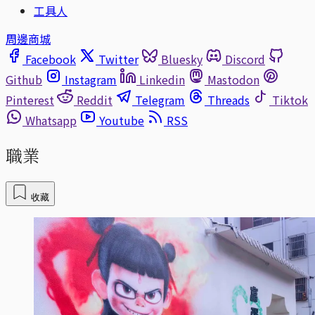
工具人
周邊商城
Facebook
Twitter
Bluesky
Discord
Github
Instagram
Linkedin
Mastodon
Pinterest
Reddit
Telegram
Threads
Tiktok
Whatsapp
Youtube
RSS
職業
收藏