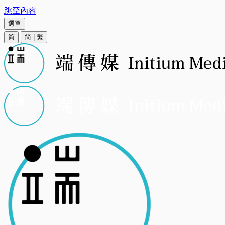
跳至內容
選單
简
简
|
繁