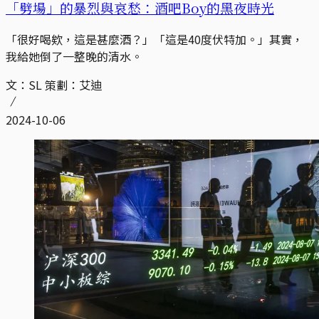
「劈場」的暴烈與哀愁：酒吧Boy的黑夜時光
「很好喝欸，這是甚麼酒？」「這是40度伏特加。」其實，
我給她倒了一整晚的清水。
文：SL 策劃：艾迪
2024-10-06