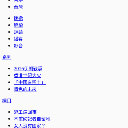
台灣
速遞
解讀
評論
播客
影音
系列
2026伊朗戰爭
香港世紀大火
「中國有稀土」
情色的未來
欄目
返工這回事
不重磅記者自留地
女人沒有國家？