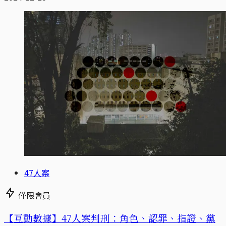
47人案
僅限會員
【互動數據】47人案判刑：角色、認罪、指證、黨