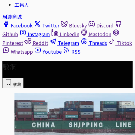
工具人
周邊商城
Facebook
Twitter
Bluesky
Discord
Github
Instagram
Linkedin
Mastodon
Pinterest
Reddit
Telegram
Threads
Tiktok
Whatsapp
Youtube
RSS
數洞
收藏