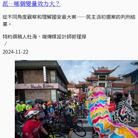
派…哪個變量效力大？
從不同角度觀察和理解國安最大案——民主派初選案的判刑結
果。
特約撰稿人杜海、端傳媒設計師郭瑾燁
2024-11-22