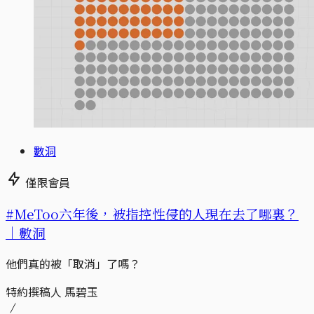
數洞
僅限會員
#MeToo六年後，被指控性侵的人現在去了哪裏？
｜數洞
他們真的被「取消」了嗎？
特約撰稿人 馬碧玉