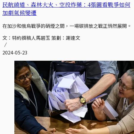
民航繞道、森林大火、空投炸藥：4張圖看戰爭如何
加劇氣候變遷
在加沙和俄烏戰爭的硝煙之間，一場碳排放之戰正悄然展開。
文：特約撰稿人馬碧玉 策劃：謝達文
2024-05-23