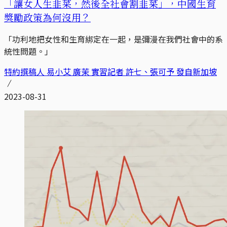
「讓女人生韭菜，然後全社會割韭菜」，中國生育
獎勵政策為何沒用？
「功利地把女性和生育綁定在一起，是彌漫在我們社會中的系
統性問題。」
特約撰稿人 易小艾 廣茉 實習記者 許七、張可予 發自新加坡
2023-08-31