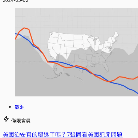
數洞
僅限會員
美國治安真的壞透了嗎？7張圖看美國犯罪問題