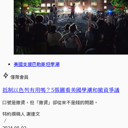
美國支援巴勒斯坦學潮
僅限會員
抵制以色列有用嗎？5張圖看美國學潮和撤資爭議
口號是撤資，但「撤資」卻從來不是錢的問題。
特約撰稿人 謝達文
2024-05-02