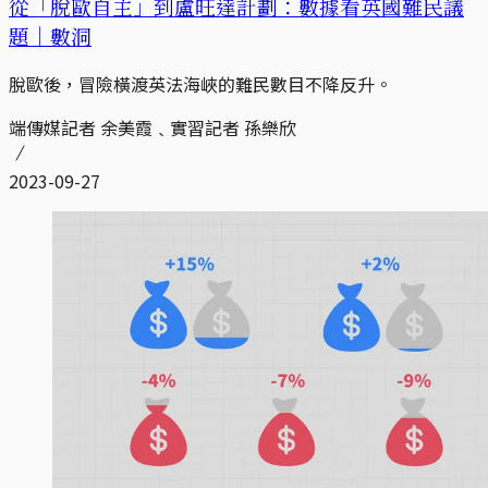
從「脫歐自主」到盧旺達計劃：數據看英國難民議
題｜數洞
脫歐後，冒險橫渡英法海峽的難民數目不降反升。
端傳媒記者 余美霞﹑實習記者 孫樂欣
2023-09-27