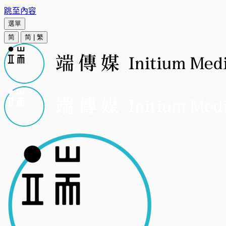
跳至內容
選單
简
简
|
繁