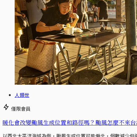
人類世
僅限會員
暖化會改變颱風生成位置和路徑嗎？颱風怎麼不來台
以西北太平洋海域為例，颱風生成位置可能偏北，個數減少但