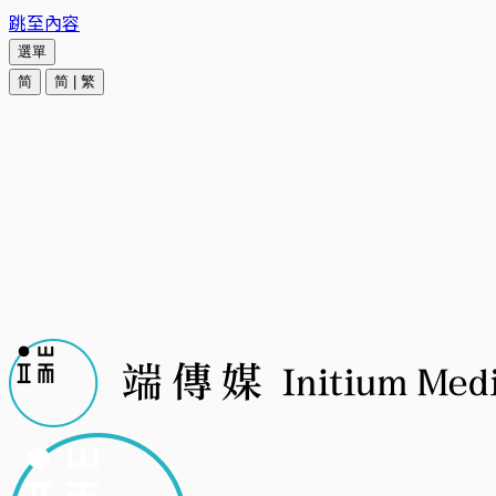
跳至內容
選單
简
简
|
繁