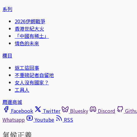
系列
2026伊朗戰爭
香港世紀大火
「中國有稀土」
情色的未來
欄目
返工這回事
不重磅記者自留地
女人沒有國家？
工具人
周邊商城
Facebook
Twitter
Bluesky
Discord
Gith
Whatsapp
Youtube
RSS
氣候正義