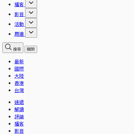
播客
影音
活動
周邊
搜尋
關閉
最新
國際
大陸
香港
台灣
速遞
解讀
評論
播客
影音