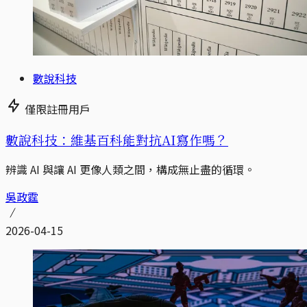
數說科技
僅限註冊用戶
數說科技：維基百科能對抗AI寫作嗎？
辨識 AI 與讓 AI 更像人類之間，構成無止盡的循環。
吳政霆
2026-04-15