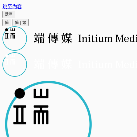
跳至內容
選單
简
简
|
繁