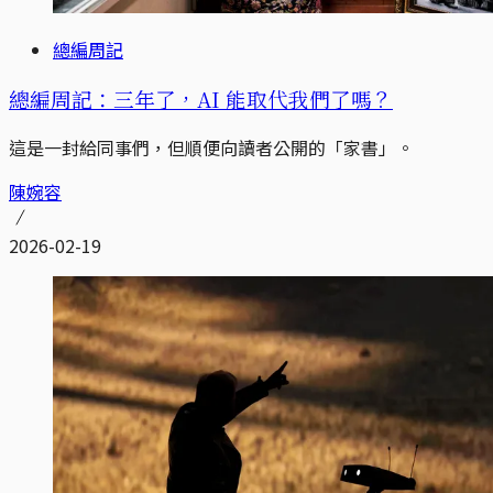
總編周記
總編周記：三年了，AI 能取代我們了嗎？
這是一封給同事們，但順便向讀者公開的「家書」。
陳婉容
2026-02-19