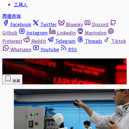
工具人
周邊商城
Facebook
Twitter
Bluesky
Discord
Github
Instagram
Linkedin
Mastodon
Pinterest
Reddit
Telegram
Threads
Tiktok
Whatsapp
Youtube
RSS
人工智能
收藏