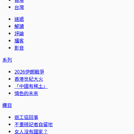
台灣
速遞
解讀
評論
播客
影音
系列
2026伊朗戰爭
香港世紀大火
「中國有稀土」
情色的未來
欄目
返工這回事
不重磅記者自留地
女人沒有國家？