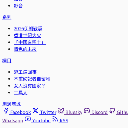
影音
系列
2026伊朗戰爭
香港世紀大火
「中國有稀土」
情色的未來
欄目
返工這回事
不重磅記者自留地
女人沒有國家？
工具人
周邊商城
Facebook
Twitter
Bluesky
Discord
Gith
Whatsapp
Youtube
RSS