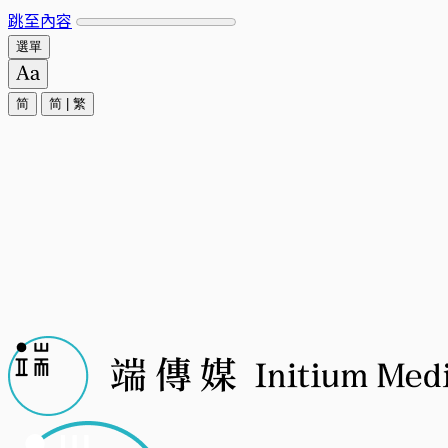
跳至內容
選單
简
简
|
繁