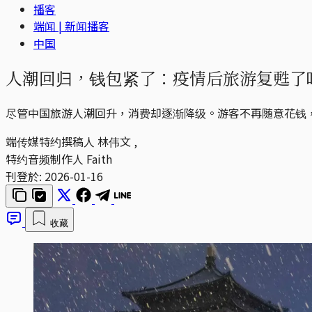
播客
端闻 | 新闻播客
中国
人潮回归，钱包紧了：疫情后旅游复甦了吗？｜
尽管中国旅游人潮回升，消费却逐渐降级。游客不再随意花钱
端传媒特约撰稿人
林伟文
,
特约音频制作人
Faith
刊登於:
2026-01-16
收藏