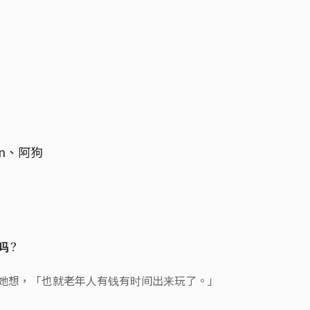
n、阿狗
吗？
她想，「也就老年人有钱有时间出来玩了。」