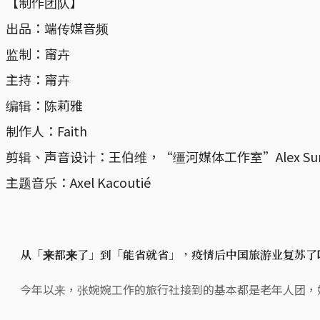
【制作团队】
出品：端传媒音频
监制：甯卉
主持：甯卉
编辑：陈莉雅
制作人：Faith
剪辑、声音设计：王伯维，“缰河媒体工作室”Alex Su
主题音乐：Axel Kacoutié
从「来都来了」到「能省就省」，疫情后中国旅游业复苏了
今年以来，张婉婉工作的旅行社接到的基本都是老年人团，