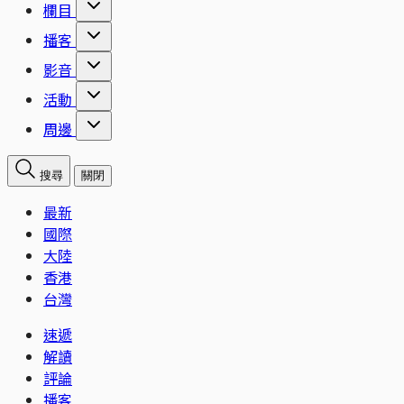
欄目
播客
影音
活動
周邊
搜尋
關閉
最新
國際
大陸
香港
台灣
速遞
解讀
評論
播客