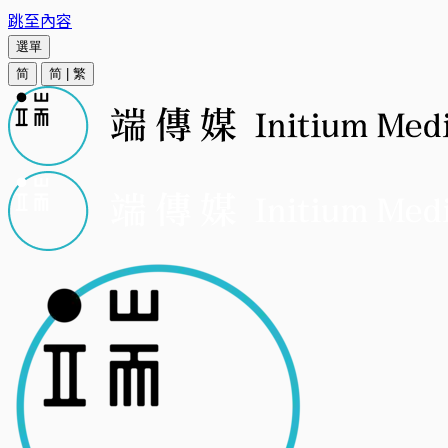
跳至內容
選單
简
简
|
繁