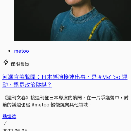
metoo
僅限會員
河瀨直美醜聞：日本導演接連出事，是 #MeToo 運
動，還是政治陰謀？
《週刊文春》接連刊登日本導演的醜聞，在一片爭議聲中，討
論的議題也從 #metoo 慢慢燒向其他領域。
翁煌德
2022-06-05