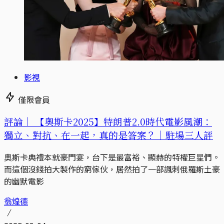
影視
僅限會員
評論｜
【奧斯卡2025】特朗普2.0時代電影風潮：
獨立、對抗、在一起，真的是答案？｜駐場三人評
奧斯卡典禮本就豪門宴，台下是最富裕、顯赫的特權巨星們。
而這個沒錢拍大製作的窮傢伙，居然拍了一部諷刺俄羅斯土豪
的幽默電影
翁煌德