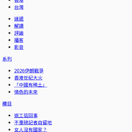
台灣
速遞
解讀
評論
播客
影音
系列
2026伊朗戰爭
香港世紀大火
「中國有稀土」
情色的未來
欄目
返工這回事
不重磅記者自留地
女人沒有國家？