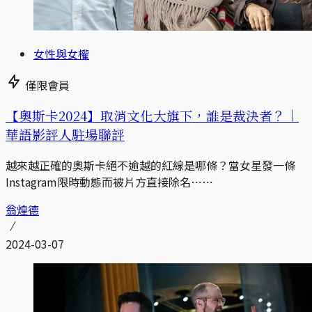
女性與女權
僅限會員
【奧斯卡2024】取消文化大旗下，誰是裁決者？｜
華語影評人駐場聯評
越來越正確的奧斯卡絕不逾越的紅線是哪條？當女星發一條
Instagram限時動態而被片方直接除名⋯⋯
翁煌德
2024-03-07