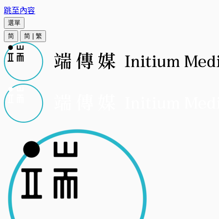
跳至內容
選單
简
简
|
繁