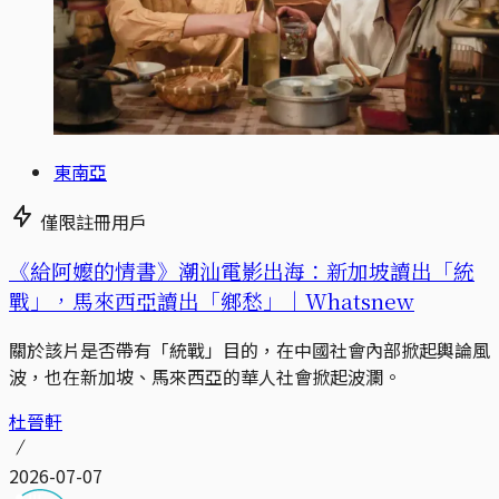
東南亞
僅限註冊用戶
《給阿嬤的情書》潮汕電影出海：新加坡讀出「統
戰」，馬來西亞讀出「鄉愁」｜Whatsnew
關於該片是否帶有「統戰」目的，在中國社會內部掀起輿論風
波，也在新加坡、馬來西亞的華人社會掀起波瀾。
杜晉軒
2026-07-07