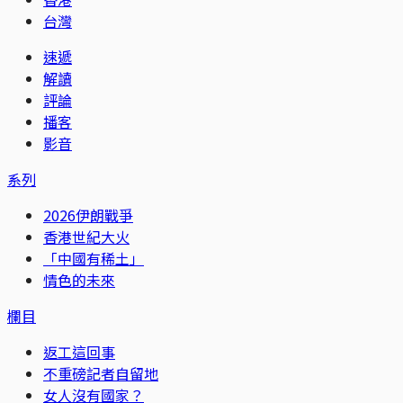
台灣
速遞
解讀
評論
播客
影音
系列
2026伊朗戰爭
香港世紀大火
「中國有稀土」
情色的未來
欄目
返工這回事
不重磅記者自留地
女人沒有國家？