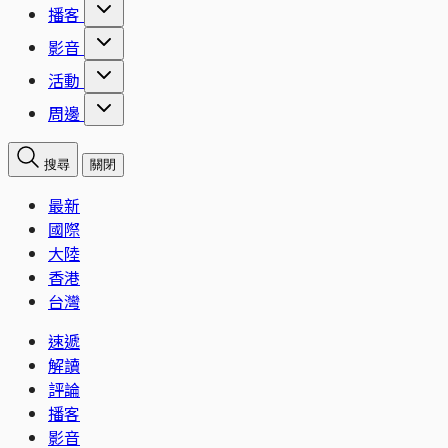
播客
影音
活動
周邊
搜尋
關閉
最新
國際
大陸
香港
台灣
速遞
解讀
評論
播客
影音