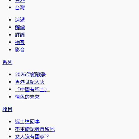
台灣
速遞
解讀
評論
播客
影音
系列
2026伊朗戰爭
香港世紀大火
「中國有稀土」
情色的未來
欄目
返工這回事
不重磅記者自留地
女人沒有國家？