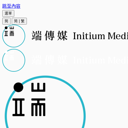
跳至內容
選單
简
简
|
繁