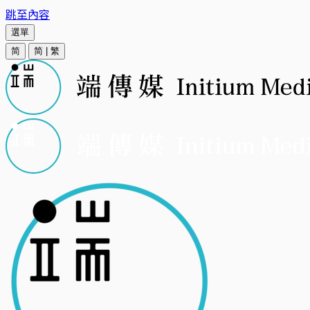
跳至內容
選單
简
简
|
繁