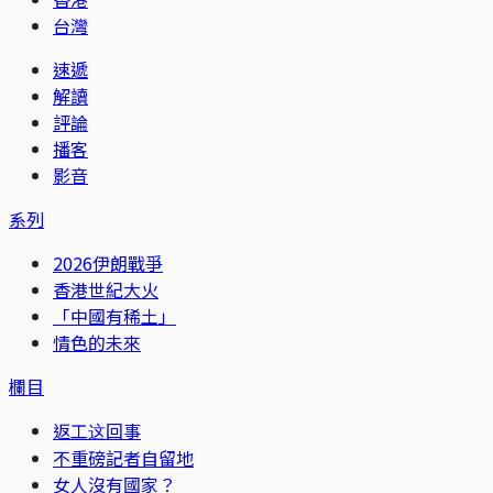
台灣
速遞
解讀
評論
播客
影音
系列
2026伊朗戰爭
香港世紀大火
「中國有稀土」
情色的未來
欄目
返工这回事
不重磅記者自留地
女人沒有國家？