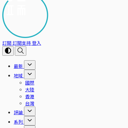
訂閱
訂閱支持
登入
最新
地域
國際
大陸
香港
台灣
評論
系列