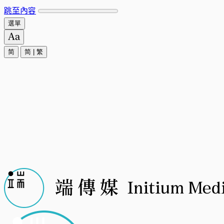
跳至內容
選單
简
简
|
繁