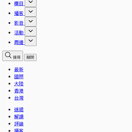
欄目
播客
影音
活動
周邊
搜尋
關閉
最新
國際
大陸
香港
台灣
速遞
解讀
評論
播客