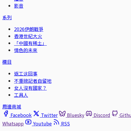
影音
系列
2026伊朗戰爭
香港世紀大火
「中國有稀土」
情色的未來
欄目
返工这回事
不重磅記者自留地
女人沒有國家？
工具人
周邊商城
Facebook
Twitter
Bluesky
Discord
Gith
Whatsapp
Youtube
RSS