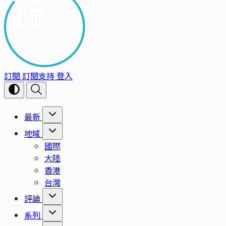
訂閱
訂閱支持
登入
最新
地域
國際
大陸
香港
台灣
評論
系列