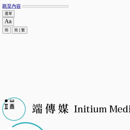
跳至內容
選單
简
简
|
繁