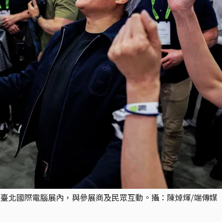
長黃仁勳在臺北國際電腦展內，與參展商及民眾互動。攝：陳焯煇/端傳媒