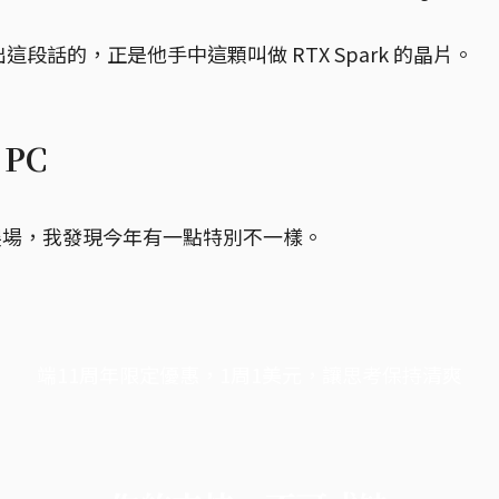
段話的，正是他手中這顆叫做 RTX Spark 的晶片。
 PC
X 展場，我發現今年有一點特別不一樣。
端11周年限定優惠，1周1美元，讓思考保持清爽