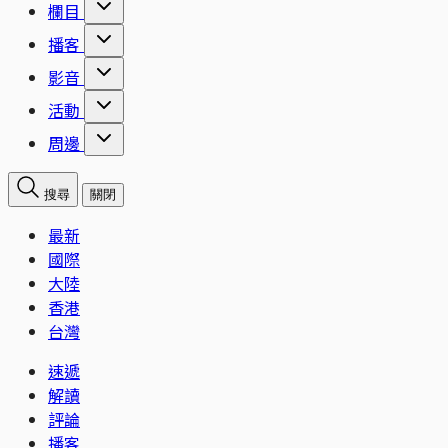
欄目
播客
影音
活動
周邊
搜尋
關閉
最新
國際
大陸
香港
台灣
速遞
解讀
評論
播客