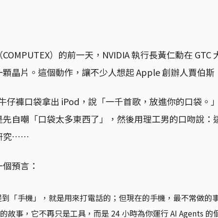
MPUTEX）的前一天，NVIDIA 執行長黃仁勳在 GTC 大會
晶片。這個動作，讓不少人想起 Apple 創辦人賈伯斯（St
斯從牛仔褲口袋拿出 iPod，說「一千首歌，放進你的口袋
是先自嘲「口袋太多東西了」，然後用理工男的口吻說：
研究……
一個預言：
，大家提到「手機」，就是用來打電話的；但現在的手機，最不常做的
的故事，它不再只是工具，而是 24 小時為你運行 AI Agents 