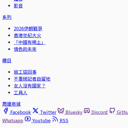
影音
系列
2026伊朗戰爭
香港世紀大火
「中國有稀土」
情色的未來
欄目
返工這回事
不重磅記者自留地
女人沒有國家？
工具人
周邊商城
Facebook
Twitter
Bluesky
Discord
Gith
Whatsapp
Youtube
RSS