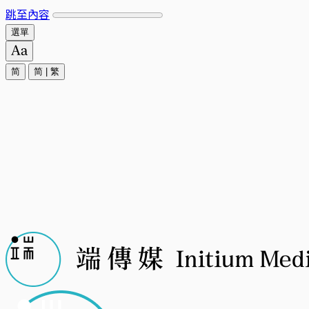
跳至內容
選單
简
简
|
繁