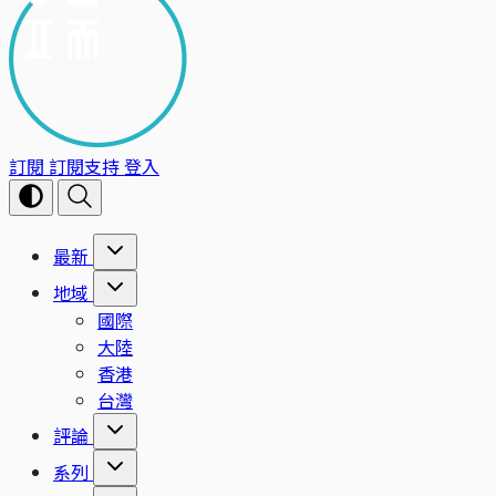
訂閱
訂閱支持
登入
最新
地域
國際
大陸
香港
台灣
評論
系列