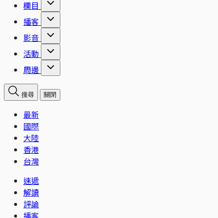
欄目
播客
影音
活動
周邊
搜尋
關閉
最新
國際
大陸
香港
台灣
速遞
解讀
評論
播客