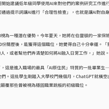
經開始建議低年級同學使用AI來對他們的案例研究工作進
通過提示詞讓AI進行「合理性檢查」，也就是讓AI對自
AI視為一種潛在優勢。今年夏天，她將在伯靈頓的一家保
40份簡歷後，能獲得這個職位，她覺得自己十分幸運。「
的人，或者幫他們弄清楚如何將AI融入日常工作，」她說
了，這是進入職場的最具「AI原住民」特質的一批畢業生
們。這批學生剛踏入大學校門幾個月，ChatGPT就橫
速顛覆那些曾被視為穩固職業跳板的初級職位。