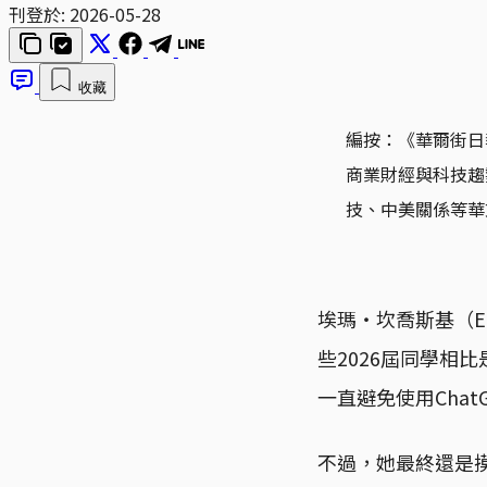
刊登於:
2026-05-28
收藏
編按：《華爾街日
商業財經與科技趨
技、中美關係等華
埃瑪・坎喬斯基（Em
些2026屆同學相比是
一直避免使用Cha
不過，她最終還是