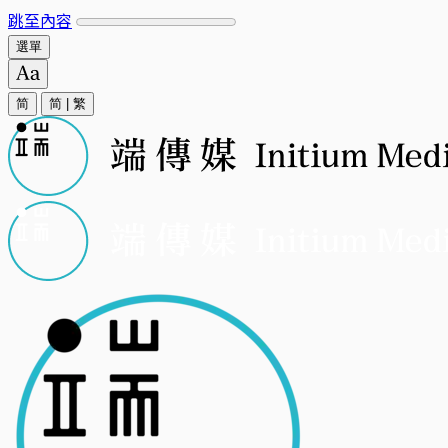
跳至內容
選單
简
简
|
繁