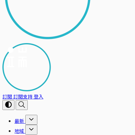
訂閱
訂閱支持
登入
最新
地域