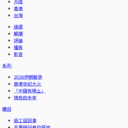
大陸
香港
台灣
速遞
解讀
評論
播客
影音
系列
2026伊朗戰爭
香港世紀大火
「中國有稀土」
情色的未來
欄目
返工這回事
不重磅記者自留地