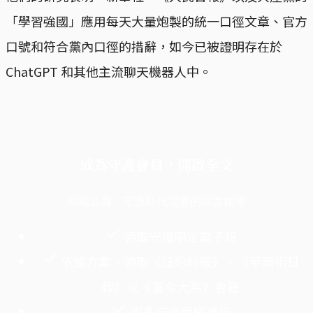
「學習強國」應用每天大量炮製的統一口徑文章、官方
口號和符合黨內口徑的措辭，如今已被證明存在於
ChatGPT 和其他主流聊天機器人中。
成為守護會員，開啟全文
與端並肩，守護時代需要的深度報導
領取守護限定電子報
依據方案，領取《紐約時報》、《華爾街日
報》或《當今大馬》會籍
更多守護專屬禮包