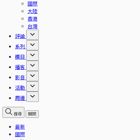
國際
大陸
香港
台灣
評論
系列
欄目
播客
影音
活動
周邊
搜尋
關閉
最新
國際