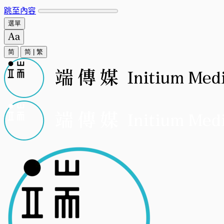
跳至內容
選單
简
简
|
繁