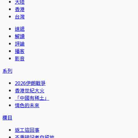
大陸
香港
台灣
速遞
解讀
評論
播客
影音
系列
2026伊朗戰爭
香港世紀大火
「中國有稀土」
情色的未來
欄目
返工這回事
不重磅記者自留地