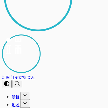
訂閱
訂閱支持
登入
最新
地域