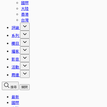
國際
大陸
香港
台灣
評論
系列
欄目
播客
影音
活動
周邊
搜尋
關閉
最新
國際