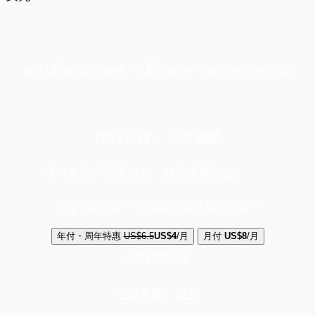
端11周年限定優惠，1周1美元，讓思考保持清爽
你的支持，不可或缺
成為會員，閱讀全文，領取專屬權益
選擇守護方案 + 華爾街日報或紐約時報
年付・周年特惠
US$6.5
US$4
/月
月付
US$8
/月
立即解鎖全文
已是會員？
登入