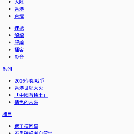
大陸
香港
台灣
速遞
解讀
評論
播客
影音
系列
2026伊朗戰爭
香港世紀大火
「中國有稀土」
情色的未來
欄目
返工這回事
不重磅記者自留地