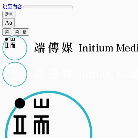
跳至內容
選單
简
简
|
繁