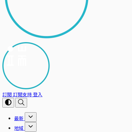
訂閱
訂閱支持
登入
最新
地域