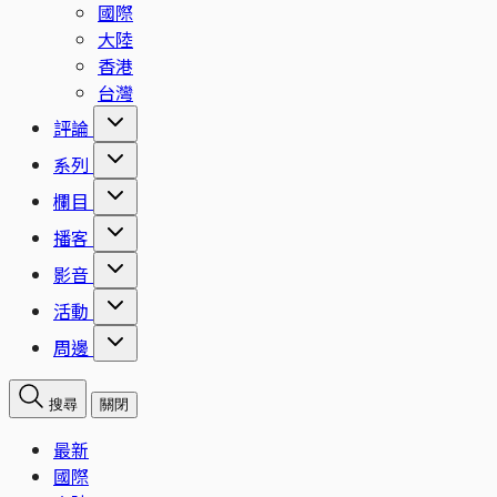
國際
大陸
香港
台灣
評論
系列
欄目
播客
影音
活動
周邊
搜尋
關閉
最新
國際