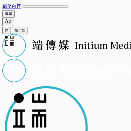
跳至內容
選單
简
简
|
繁