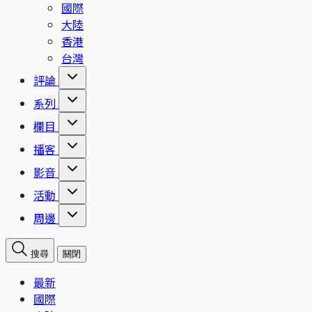
國際
大陸
香港
台灣
評論
系列
欄目
播客
影音
活動
周邊
搜尋
關閉
最新
國際