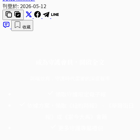
刊登於:
2026-05-12
收藏
成為守護會員，開啟全文
與端並肩，守護時代需要的深度報導
領取守護限定電子報
依據方案，領取《紐約時報》、《華爾街日
報》或《當今大馬》會籍
更多守護專屬禮包