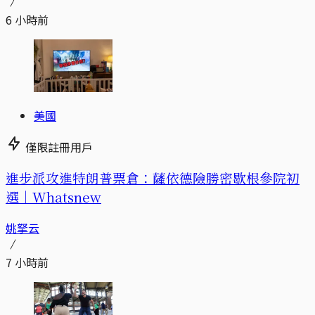
6 小時前
美國
僅限註冊用戶
進步派攻進特朗普票倉：薩依德險勝密歇根參院初
選｜Whatsnew
姚拏云
7 小時前