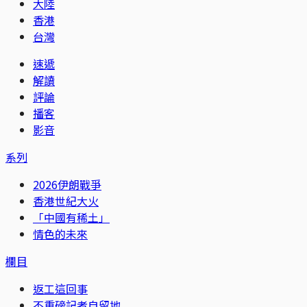
大陸
香港
台灣
速遞
解讀
評論
播客
影音
系列
2026伊朗戰爭
香港世紀大火
「中國有稀土」
情色的未來
欄目
返工這回事
不重磅記者自留地