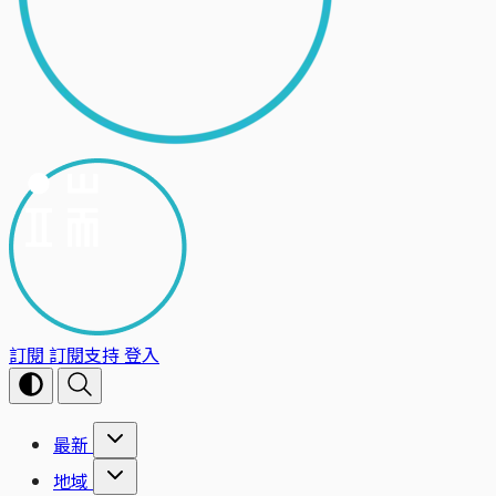
訂閱
訂閱支持
登入
最新
地域